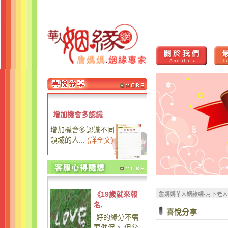
增加機會多認識
增加機會多認識不同
領域的人...
(
詳全文
)
《19歲就來報
詹媽媽華人姻緣網-月下老
名,
喜悅分享
好的緣分不需
要催促。 但父