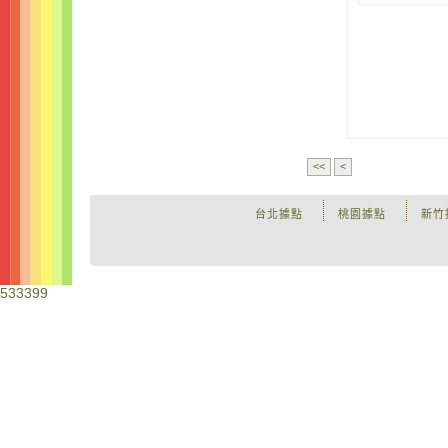
<<
<
台北據點
桃園據點
新竹
533399