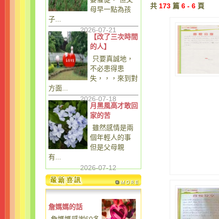
共
173
篇
6 - 6
頁
母早一點為孩
子...
2026-07-21
【改了三次時間
的人】
只要真誠地，
不必患得患
失，，，來到對
方面...
2026-07-18
月黑風高才敢回
家的苦
雖然感情是兩
個年輕人的事
但是父母親
有...
2026-07-12
詹媽媽的話