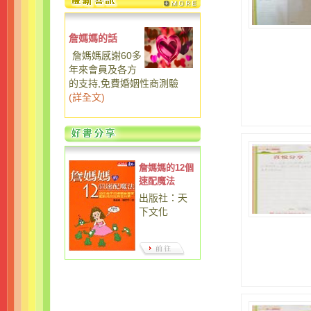
詹媽媽的話
詹媽媽感謝60多
年來會員及各方
的支持,免費婚姻性商測驗
(
詳全文
)
詹媽媽的12個
速配魔法
出版社：天
下文化