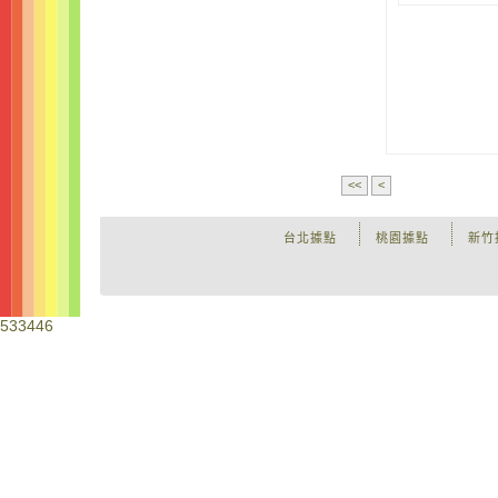
<<
<
台北據點
桃園據點
新竹
533446