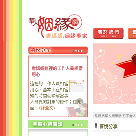
詹媽媽這裡的工作人員相當
用心
這裡的工作人員相當
用心，基本上在相當
短的時間就瞭解當事
人尋覓的對象的條件；在見
面...
(
詳全文
)
詹媽媽華人姻緣網-月下老
喜悅分享