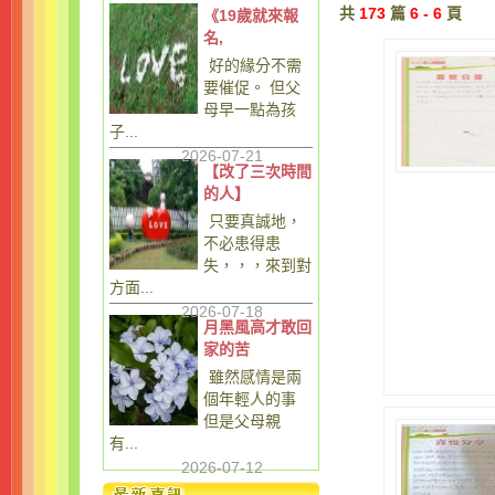
共
173
篇
6 - 6
頁
《19歲就來報
名,
好的緣分不需
要催促。 但父
母早一點為孩
子...
2026-07-21
【改了三次時間
的人】
只要真誠地，
不必患得患
失，，，來到對
方面...
2026-07-18
月黑風高才敢回
家的苦
雖然感情是兩
個年輕人的事
但是父母親
有...
2026-07-12