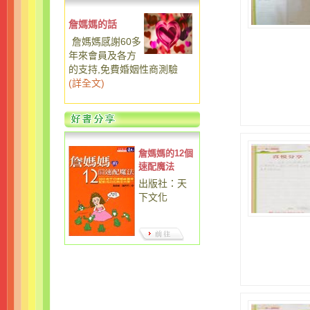
詹媽媽的話
詹媽媽感謝60多
年來會員及各方
的支持,免費婚姻性商測驗
(
詳全文
)
詹媽媽的12個
速配魔法
出版社：天
下文化