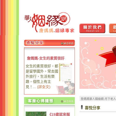
詹媽媽-女生的素質很好
女生的素質很好，都
是留學國外，常去國
外旅行，生活有樂
趣，個性上有主
見！...
(
詳全文
)
詹媽媽華人姻緣網-月下老
喜悅分享
《19歲就來報