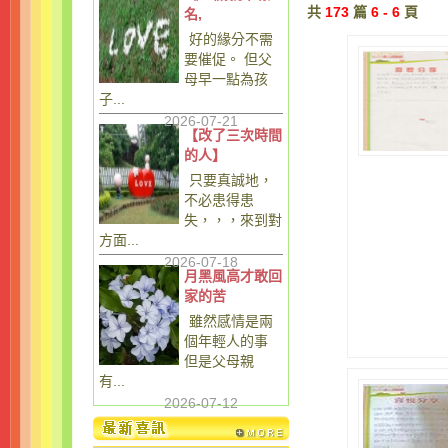
共
173
篇
6 - 6
頁
名,
好的緣分不需
要催促。 但父
母早一點為孩
子...
2026-07-21
【改了三次時間
的人】
只要真誠地，
不必患得患
失，，，來到對
方面...
2026-07-18
月黑風高才敢回
家的苦
雖然感情是兩
個年輕人的事
但是父母親
有...
2026-07-12