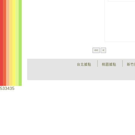
<<
<
台北據點
桃園據點
新竹
533435