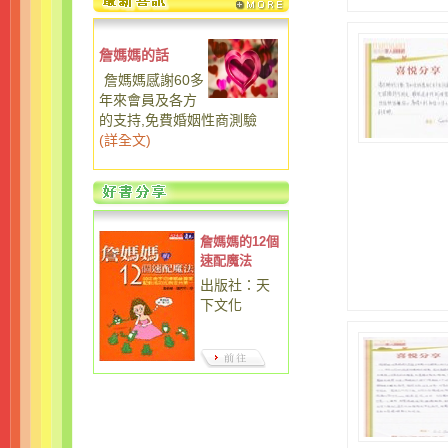
詹媽媽的話
詹媽媽感謝60多
年來會員及各方
的支持,免費婚姻性商測驗
(
詳全文
)
詹媽媽的12個
速配魔法
出版社：天
下文化