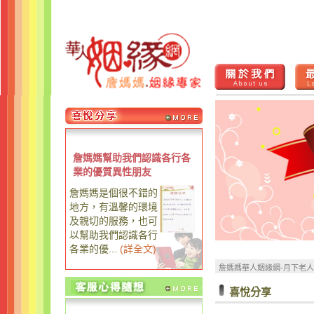
詹媽媽幫助我們認識各行各
業的優質異性朋友
詹媽媽是個很不錯的
地方，有溫馨的環境
及親切的服務，也可
以幫助我們認識各行
各業的優...
(
詳全文
)
詹媽媽華人姻緣網-月下老
喜悅分享