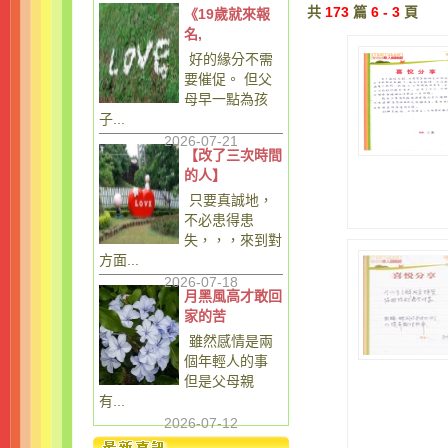
共
173
篇
6 - 3
頁
《19歲就來報
名,
好的緣分不需
要催促。 但父
母早一點為孩
子...
2026-07-21
【改了三次時間
的人】
只要真誠地，
不必患得患
失，，，來到對
方面...
2026-07-18
月黑風高才敢回
家的苦
雖然感情是兩
個年輕人的事
但是父母親
有...
2026-07-12