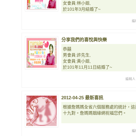
女會員:林小姐,
於101年3月結婚了~
編
分享我們的喜悅與快樂
恭囍
男會員:許先生,
女會員:黃小姐,
於101年11月11日結婚了~
編輯人 
2012-04-25 最新喜訊
根據詹媽媽全省六個服務處的統計，這
十九對。詹媽媽姻緣網祝福您們。
編