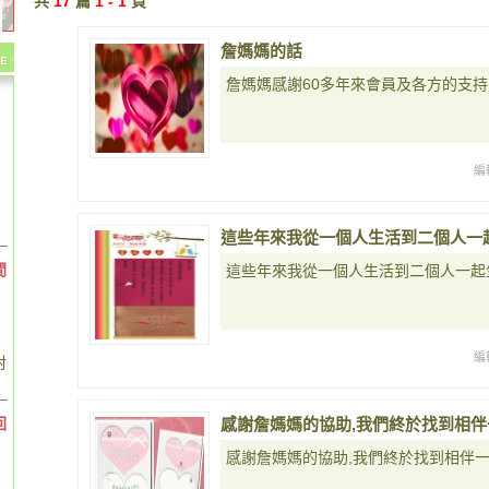
共
17
篇
1 - 1
頁
詹媽媽的話
詹媽媽感謝60多年來會員及各方的支持
編
這些年來我從一個人生活到二個人一
間
這些年來我從一個人生活到二個人一起
編
對
回
感謝詹媽媽的協助,我們終於找到相
感謝詹媽媽的協助,我們終於找到相伴