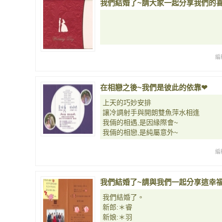
我們結婚了~請大家一起分享我們的
編
在相戀之後~我們是彼此的依靠❤
上天的巧妙安排
讓冷調射手與開朗雙魚萍水相逢
我倆的相遇,是因緣際會~
我倆的相戀,是純屬意外~
編
我們結婚了~請與我們一起分享這幸
我們結婚了。
新郎:＊睿
新娘:＊羽