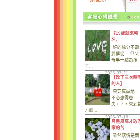
《19歲就來報
名,
好的緣分不需
要催促。 但父
母早一點為孩
子...
2026-07-21
【改了三次時
的人】
只要真誠地，
不必患得患
失，，，來到
方面...
2026-07-18
月黑風高才敢
家的苦
雖然感情是兩