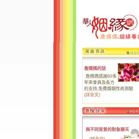
詹媽媽的話
詹媽媽感謝60多
年來會員及各方
的支持,免費婚姻性商測驗
(
詳全文
)
與不同背景的對象聊天
...
(
詳全文
)