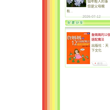
個年輕人的事
但是父母親
有...
2026-07-12
詹媽媽的12
速配魔法
出版社：天
下文化