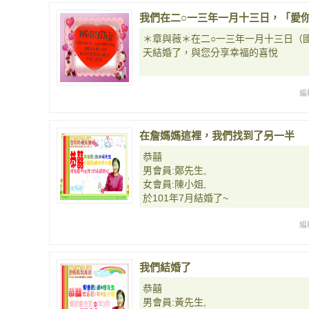
我們在二○一三年一月十三日，「愛
＊章與薇＊在二○一三年一月十三日（
天結婚了，與您分享幸福的喜悅
編
在詹媽媽這裡，我們找到了另一半
恭囍
男會員:鄭先生,
女會員:陳小姐,
於101年7月結婚了~
編
我們結婚了
恭囍
男會員:黃先生,