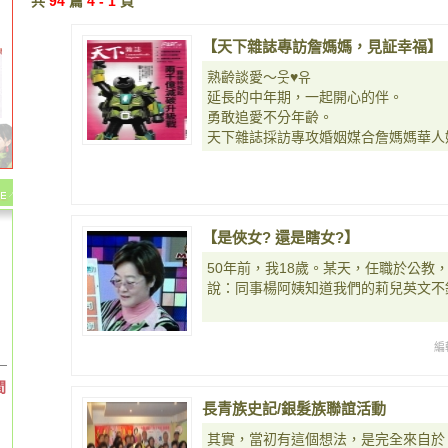
共
94
篇
4 - 1
頁
【天下雜誌專訪詹媽媽，見証幸福】
熟齡談愛～웃♥유
延長的中年期，一起開心的伴。
勇敢追愛不分年齡。
天下雜誌採訪專攻婚姻媒合詹媽媽華人
【是俠女? 還是瞎女?】
50年前，我18歲。某天，任職於公教
說：同事楊阿姨知道我們的莉兒英文不
編
間
長青族史記/銀髮族聯誼活動
其實，當初有這個想法，是完全來自於