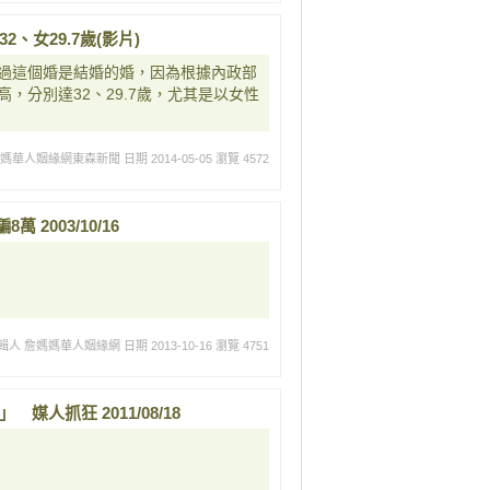
32、女29.7歲(影片)
過這個婚是結婚的婚，因為根據內政部
，分別達32、29.7歲，尤其是以女性
媽媽華人姻緣網東森新聞
日期 2014-05-05
瀏覽 4572
 2003/10/16
輯人 詹媽媽華人姻緣網
日期 2013-10-16
瀏覽 4751
媒人抓狂 2011/08/18