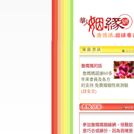
詹媽媽的話
詹媽媽感謝60多
年來會員及各方
的支持,免費婚姻性商測驗
(
詳全文
)
參加詹媽媽姻緣網，很難說
是巧合或緣份，因為我確是