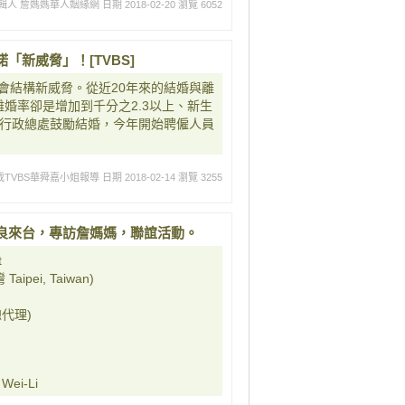
輯人 詹媽媽華人姻緣網
日期 2018-02-20
瀏覽 6052
新威脅」！[TVBS]
會結構新威脅。從近20年來的結婚與離
婚率卻是增加到千分之2.3以上、新生
事行政總處鼓勵結婚，今年開始聘僱人員
TVBS華舜嘉小姐報導
日期 2018-02-14
瀏覽 3255
良來台，專訪詹媽媽，聯誼活動。
t
ipei, Taiwan)
代理)
ei-Li