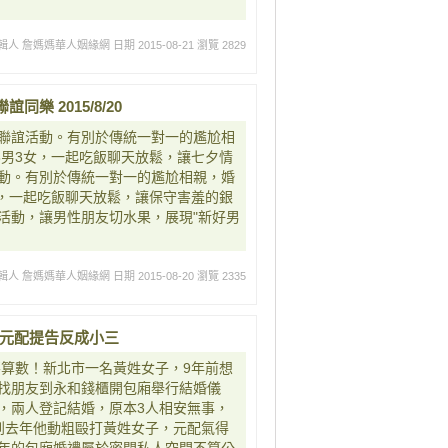
輯人 詹媽媽華人姻緣網
日期 2015-08-21
瀏覽 2829
樂 2015/8/20
聯誼活動。有別於傳統一對一的尷尬相
桌3男3女，一起吃飯聊天放鬆，讓七夕情
動。有別於傳統一對一的尷尬相親，婚
女，一起吃飯聊天放鬆，讓保守害­羞的銀
動，讓男性朋友切水果，展現"­新好男
輯人 詹媽媽華人姻緣網
日期 2015-08-20
瀏覽 2335
開 元配提告反成小三
為不算數！新北市一名黃姓女子，9年前想
找朋友到永和錢櫃開包廂舉行結婚儀
，兩人登記結婚，原本3人相安無事，
到去年他動粗毆打黃姓女子，元配氣得