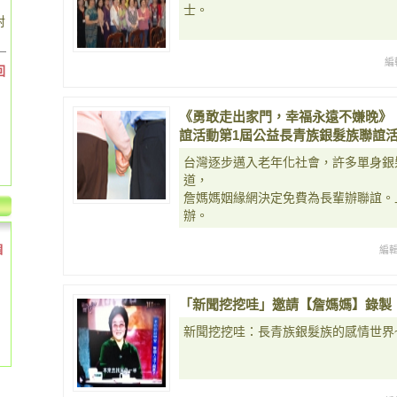
士。
對
編
回
《勇敢走出家門，幸福永遠不嫌晚》
誼活動第1屆公益長青族銀髮族聯誼活動10
台灣逐步邁入老年化社會，許多單身銀
道，
詹媽媽姻緣網決定免費為長輩辦聯誼。上週
辦。
個
編
「新聞挖挖哇」邀請【詹媽媽】錄製
新聞挖挖哇：長青族銀髮族的感情世界