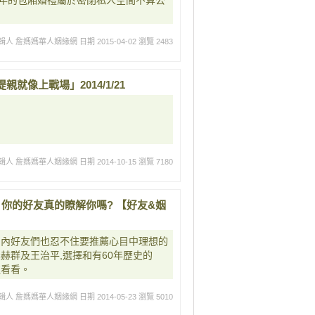
年的包廂婚禮屬於密閉私人空間不算公
輯人 詹媽媽華人姻緣網
日期 2015-04-02
瀏覽 2483
像上戰場」2014/1/21
輯人 詹媽媽華人姻緣網
日期 2014-10-15
瀏覽 7180
2 你的好友真的瞭解你嗎? 【好友&姻
圈內好友們也忍不住要推薦心目中理想的
赫群及王治平,選擇和有60年歷史的
往看看。
輯人 詹媽媽華人姻緣網
日期 2014-05-23
瀏覽 5010