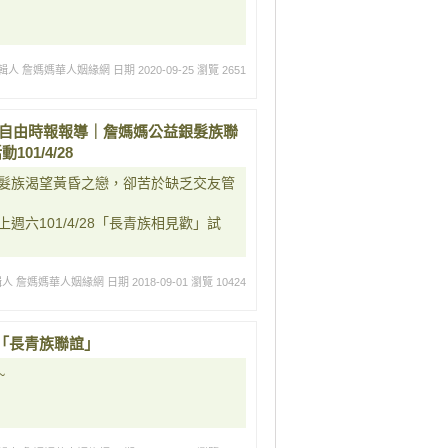
輯人 詹媽媽華人姻緣網
日期 2020-09-25
瀏覽 2651
 自由時報報導｜詹媽媽公益銀髮族聯
1/4/28
髮族渴望黃昏之戀，卻苦於缺乏交友管
六101/4/28「長青族相見歡」試
輯人 詹媽媽華人姻緣網
日期 2018-09-01
瀏覽 10424
「長青族聯誼」
~