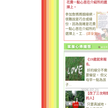
花費一點心思在介紹所的選
擇上。
參加詹媽媽姻緣網，
很難說是巧合或緣
份，因為我確是花費
一點心思在介紹所的
選擇上。工...
(
詳全文
)
《19歲就來報
名,
好的緣分不需
要催促。 但父
母早一點為孩
子...
2026-07-21
【改了三次時
的人】
只要真誠地，