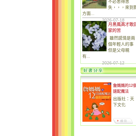
不必患得患
失，，，來到
方面...
2026-07-18
月黑風高才敢
家的苦
雖然感情是兩
個年輕人的事
但是父母親
有...
2026-07-12
詹媽媽的12
速配魔法
出版社：天
下文化