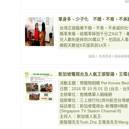
編
單身多、少子化 不婚、不育、不承諾「
台灣正面臨著不婚、不育、不承諾的社
婚率來看，結婚率掉到千分之6以下、離
兒人數則是掉到20萬以下，也因此人
婚假天數從8天提高到14天。
編輯人 詹媽媽華人姻緣網轉載
新加坡電視台及人氣王張智揚，王偉
活動主題：帶寵物相親 Pet Knows Bes
日期：2016 年 10 月 01 日 (台北．台灣 Ta
主辦單位：詹媽媽華人姻緣網
協辦單位：三上旅行社(濟州航空台灣總
採訪單位：新加坡電視台-新傳媒8頻道
(Singapore TV Station Channel 8)
主持人 ：新加坡人氣王-
張智揚先生Tosh Zha 王偉良先生Wang W