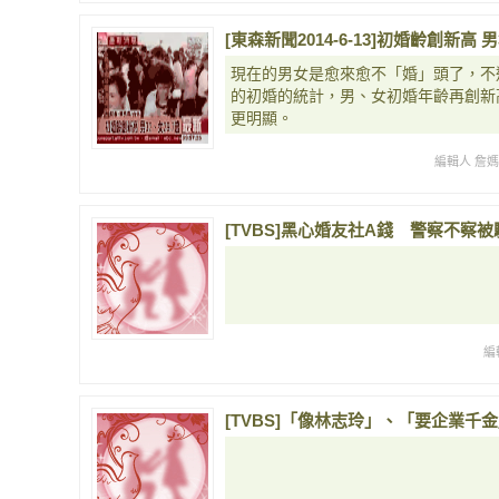
[東森新聞2014-6-13]初婚齡創新高 男
現在的男女是愈來愈不「婚」頭了，不
的初婚的統計，男、女初婚年齡再創新高
更明顯。
編輯人 詹
[TVBS]黑心婚友社A錢 警察不察被騙8萬
編
[TVBS]「像林志玲」、「要企業千金」 