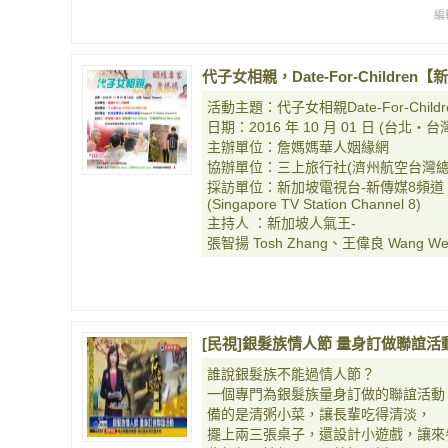
編
代子女相親，Date-For-Childr
活動主題：代子女相親Date-For-Childr
日期：2016 年 10 月 01 日 (台北‧台灣 Ta
主辦單位：詹媽媽華人姻緣網
協辦單位：三上旅行社(濟州航空台灣總
採訪單位：新加坡電視台-新傳媒8頻道
(Singapore TV Station Channel 8)
主持人 ：新加坡人氣王-
張智揚 Tosh Zhang、王偉良 Wang We
[民視]銀髮族情人節 量身訂做聯誼活
誰說銀髮族不能過情人節？
一個專門為銀髮族量身訂做的聯誼活動
備的是清粥小菜，讓長輩吃得清淡，
擺上兩三張桌子，還設計小遊戲，讓來