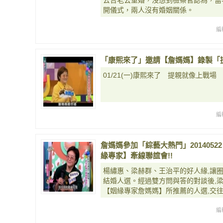
去告老公重婚，沒想到檢察官認為，當
開儀式，兩人沒有婚姻關係。
編
「康熙來了」邀請【詹媽媽】錄製「提親就
01/21(一)康熙來了 提親就像上戰場
編
詹媽媽參加「綜藝大熱門」2014052
緣專家】牽線聯誼會!!
楊繡惠、梁赫群、王治平的好人緣,讓
結婚人選。經過雙方問與答的對談後,梁
【姻緣專家詹媽媽】所推薦的人選,交
編