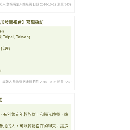
輯人 詹媽媽華人姻緣網
日期 2016-10-19
瀏覽 3439
en【新加坡電視台】蒞臨採訪
en
ipei, Taiwan)
代理)
i-
編輯人 詹媽媽姻緣網
日期 2016-10-05
瀏覽 2239
動
，有別鎖定年輕族群，和燭光晚餐，準
參加的人，可以輕鬆自在的聊天，讓這