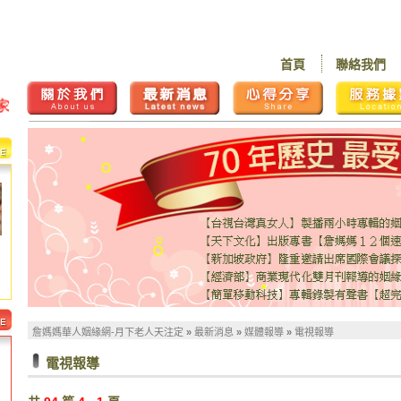
首頁
聯絡我們
詹媽媽華人姻緣網-月下老人天注定
»
最新消息
»
媒體報導
»
電視報導
電視報導