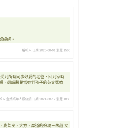
姻緣網。
編輯人
日期 2023-08-01
瀏覽 1568
，受到所有同事敬愛的老爸，回到家時
錯，想請莉兒當她們孩子的英文家教
輯人 詹媽媽華人姻緣網
日期 2021-08-17
瀏覽 1838
，我善良、大方、厚道的娘親－朱趙 女