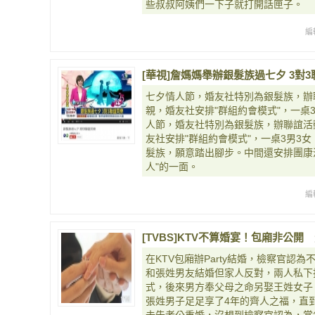
些叔叔阿姨們一下子就打開話匣子。
編
[華視]詹媽媽舉辦銀髮族過七夕 3對3聯誼同
七夕情人節，婚友社特別為銀髮族，辦
親，婚友社安­排"群組約會模式"，一
人節，婚友社特別為銀髮族，辦聯誼活
友社安­排"群組約會模式"，一桌3男3
髮族，願意踏出腳步。中間還安排團康活
人"的一面。
編
[TVBS]KTV不算婚宴！包廂非公
在KTV包廂辦Party結婚，檢察官認
和張姓男友結婚但家人反對，兩人私下
式，後來男方奉父母之命另娶王姓女子
張姓男子足足享了4年的齊人之福，直