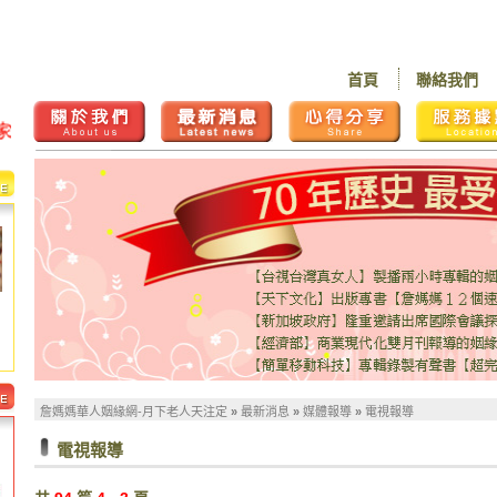
首頁
聯絡我們
詹媽媽華人姻緣網-月下老人天注定
»
最新消息
»
媒體報導
»
電視報導
電視報導