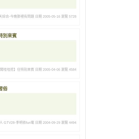
天綜合-今晚那裡有問題
日期 2005-05-16
瀏覽 5728
特別來賓
新聞哇哇挖】任特別來賓
日期 2005-04-06
瀏覽 4584
習俗
 GTV28-李明依fun電
日期 2004-09-29
瀏覽 4494