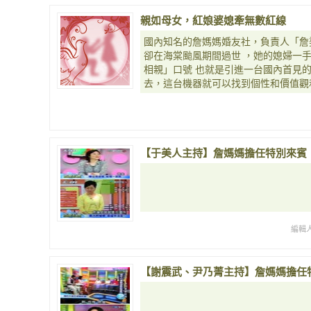
親如母女，紅娘婆媳牽無數紅線
國內知名的詹媽媽婚友社，負責人「詹
卻在海棠颱風期間過世 ，她的媳婦一
相親」口號 也就是引進一台國內首見
去，這台機器就可以找到個性和價值觀
【于美人主持】詹媽媽擔任特別來賓
編輯
【謝震武、尹乃菁主持】詹媽媽擔任