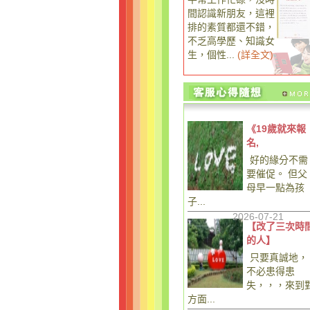
間認識新朋友，這裡
排的素質都還不錯，
不乏高學歷、知識女
生，個性...
(
詳全文
)
《19歲就來報
名,
好的緣分不需
要催促。 但父
母早一點為孩
子...
2026-07-21
【改了三次時
的人】
只要真誠地，
不必患得患
失，，，來到
方面...