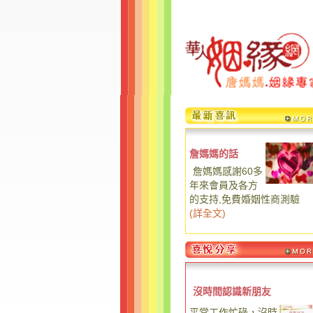
詹媽媽的話
詹媽媽感謝60多
年來會員及各方
的支持,免費婚姻性商測驗
(
詳全文
)
沒時間認識新朋友
平常工作忙碌，沒時