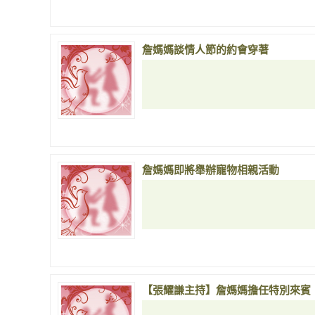
詹媽媽談情人節的約會穿著
詹媽媽即將舉辦寵物相親活動
【張耀謙主持】詹媽媽擔任特別來賓