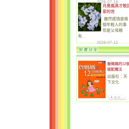
2026-07-18
月黑風高才敢
家的苦
雖然感情是兩
個年輕人的事
但是父母親
有...
2026-07-12
詹媽媽的12
速配魔法
出版社：天
下文化