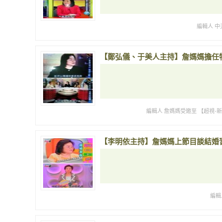
編輯人 中
【鄭弘儀、于美人主持】詹媽媽擔任
編輯人 詹媽媽受邀至 【超視-
【李明依主持】詹媽媽上節目談結婚
編輯人