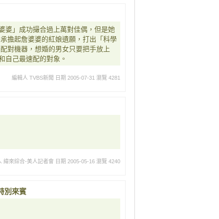
婆婆」成功撮合過上萬對佳偶，但是她
手承擔起詹婆婆的紅娘遺願，打出「科學
的配對機器，想婚的男女只要把手放上
和自己最速配的對象。
編輯人 TVBS新聞
日期 2005-07-31
瀏覽 4281
人 緯來綜合-美人記者會
日期 2005-05-16
瀏覽 4240
特別來賓