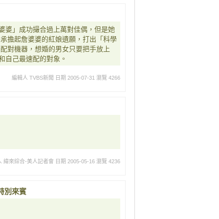
婆婆」成功撮合過上萬對佳偶，但是她
手承擔起詹婆婆的紅娘遺願，打出「科學
的配對機器，想婚的男女只要把手放上
和自己最速配的對象。
編輯人 TVBS新聞
日期 2005-07-31
瀏覽 4266
人 緯來綜合-美人記者會
日期 2005-05-16
瀏覽 4236
特別來賓