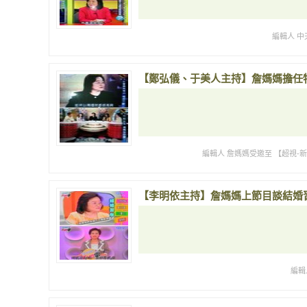
編輯人 中
【鄭弘儀、于美人主持】詹媽媽擔任
編輯人 詹媽媽受邀至 【超視-
【李明依主持】詹媽媽上節目談結婚
編輯人