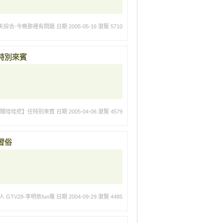
天綜合-今晚那裡有問題
日期 2005-05-16
瀏覽 5710
特別來賓
新聞哇哇挖】任特別來賓
日期 2005-04-06
瀏覽 4579
習俗
 GTV28-李明依fun電
日期 2004-09-29
瀏覽 4485