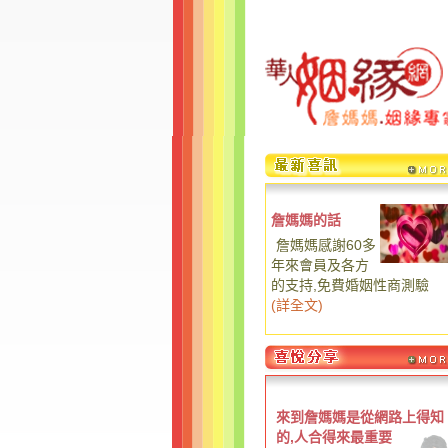
詹媽媽的話
詹媽媽感謝60多
年來會員及各方
的支持,免費婚姻性商測驗
(
詳全文
)
來到詹媽媽是從網路上得知
的,人合得來最重要