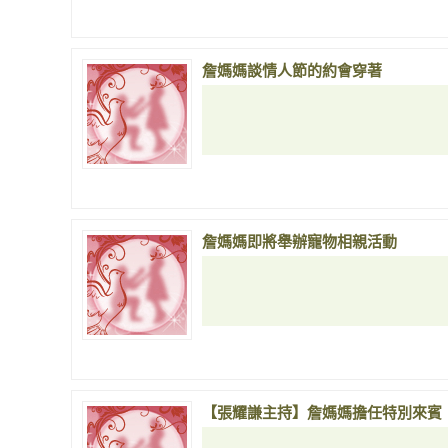
詹媽媽談情人節的約會穿著
詹媽媽即將舉辦寵物相親活動
【張耀謙主持】詹媽媽擔任特別來賓