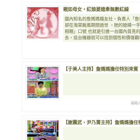
親如母女，紅娘婆媳牽無數紅線
國內知名的詹媽媽婚友社，負責人「詹
卻在海棠颱風期間過世 ，她的媳婦一
相親」口號 也就是引進一台國內首見
去，這台機器就可以找到個性和價值觀
【于美人主持】詹媽媽擔任特別來賓
編輯
【謝震武、尹乃菁主持】詹媽媽擔任