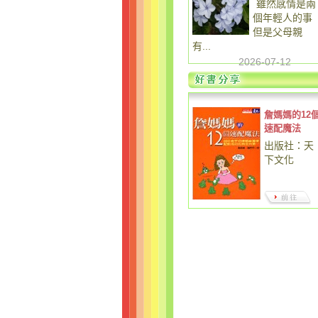
雖然感情是兩
個年輕人的事
但是父母親
有...
2026-07-12
詹媽媽的12
速配魔法
出版社：天
下文化