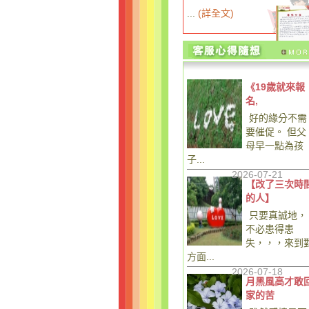
...
(
詳全文
)
《19歲就來報
名,
好的緣分不需
要催促。 但父
母早一點為孩
子...
2026-07-21
【改了三次時
的人】
只要真誠地，
不必患得患
失，，，來到
方面...
2026-07-18
月黑風高才敢
家的苦