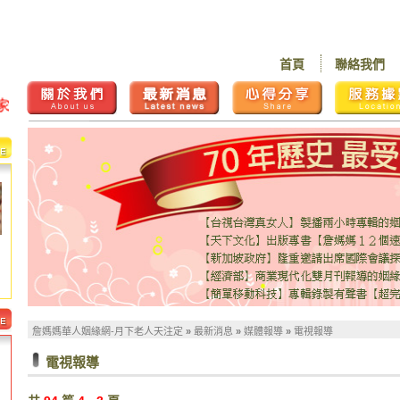
首頁
聯絡我們
詹媽媽華人姻緣網-月下老人天注定
»
最新消息
»
媒體報導
»
電視報導
電視報導