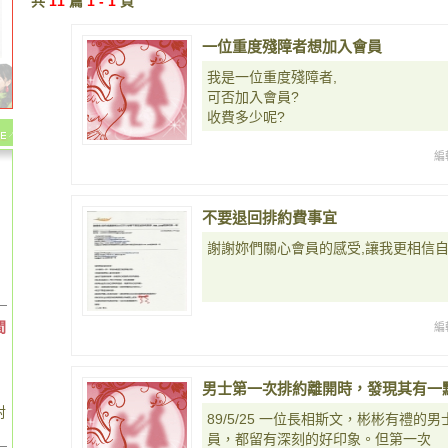
共
11
篇
1 - 1
頁
一位重度殘障者想加入會員
我是一位重度殘障者,
可否加入會員?
收費多少呢?
編
不要退回排約費事宜
謝謝妳們關心會員的感受,讓我更相信
間
編
男士第一次排約離開時，發現其有一
對
89/5/25 一位長相斯文，彬彬有禮
員，都留有深刻的好印象。但第一次