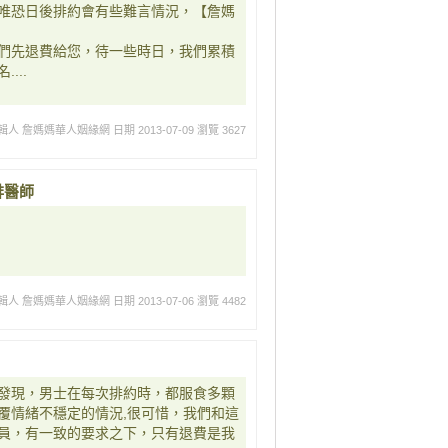
唯恐日後排約會有些難言情況，【詹媽
們先退費給您，待一些時日，我們累積
...
輯人 詹媽媽華人姻緣網
日期 2013-07-09
瀏覽 3627
排醫師
輯人 詹媽媽華人姻緣網
日期 2013-07-06
瀏覽 4482
發現，男士在每次排約時，都服食多顆
覆情緒不穩定的情況,很可惜，我們和這
員，有一致的要求之下，只有退費是我