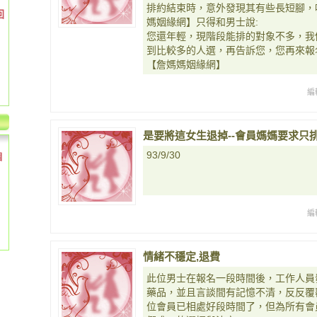
排約結束時，意外發現其有些長短腳，
回
媽姻緣網】只得和男士說:
您還年輕，現階段能排的對象不多，我
到比較多的人選，再告訴您，您再來報名.
【詹媽媽姻緣網】
編
是要將這女生退掉--會員媽媽要求只
93/9/30
個
編
情緒不穩定,退費
此位男士在報名一段時間後，工作人員
藥品，並且言談間有記憶不清，反反覆
位會員已相處好段時間了，但為所有會