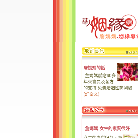
詹媽媽的話
詹媽媽感謝60多
年來會員及各方
的支持,免費婚姻性商測驗
(
詳全文
)
詹媽媽-女生的素質很好
女生的素質很好，都