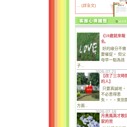
...
(
詳全文
)
《19歲就來報
名,
好的緣分不需
要催促。 但父
母早一點為孩
子...
2026-07-21
【改了三次時
的人】
只要真誠地，
不必患得患
失，，，來到
方面...
2026-07-18
月黑風高才敢
家的苦