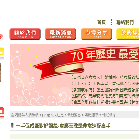
首頁
聯絡我們
詹媽媽華人姻緣網-月下老人天注定
»
最新消息
»
媒體報導
»
報紙報導
一手促成牽對好姻緣-詹廖玉珠是非常速配高手