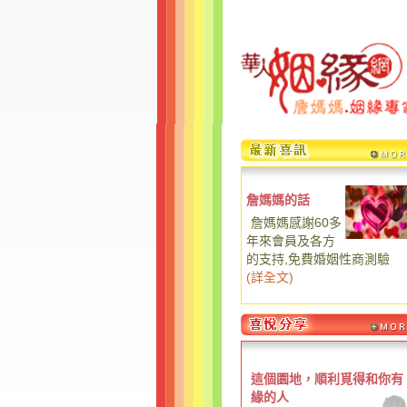
詹媽媽的話
詹媽媽感謝60多
年來會員及各方
的支持,免費婚姻性商測驗
(
詳全文
)
這個園地，順利覓得和你有
緣的人