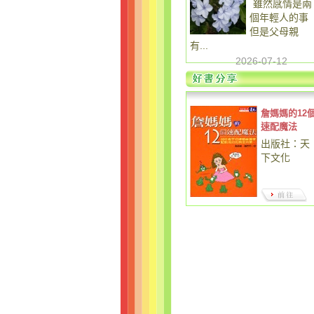
雖然感情是兩
個年輕人的事
但是父母親
有...
2026-07-12
詹媽媽的12
速配魔法
出版社：天
下文化