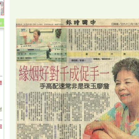
間
對
回