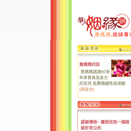
詹媽媽的話
詹媽媽感謝60多
年來會員及各方
的支持,免費婚姻性商測驗
(
詳全文
)
感謝傳姊~ 讓我找到一個超
級好老公的