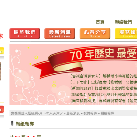
首頁
聯絡我們
詹媽媽華人姻緣網-月下老人天注定
»
最新消息
»
媒體報導
»
報紙報導
報紙報導