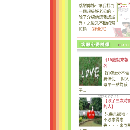
感謝傳姊~ 讓我找到
一個超級好老公的，
除了介紹他讓我認識
外，之後又不斷的幫
忙攝...
(
詳全文
)
《19歲就來報
名,
好的緣分不需
要催促。 但父
母早一點為孩
子...
2026-07-21
【改了三次時
的人】
只要真誠地，
不必患得患
失，，，來到