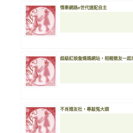
情牽網路e世代速配自主
超級紅娘詹媽媽網站，相親徵友一起
不肖婚友社，專敲冤大頭