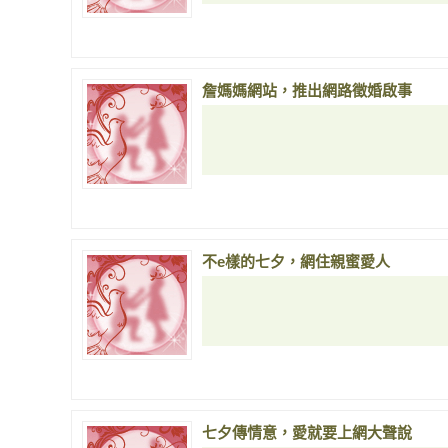
詹媽媽網站，推出網路徵婚啟事
不e樣的七夕，網住親蜜愛人
七夕傳情意，愛就要上網大聲說