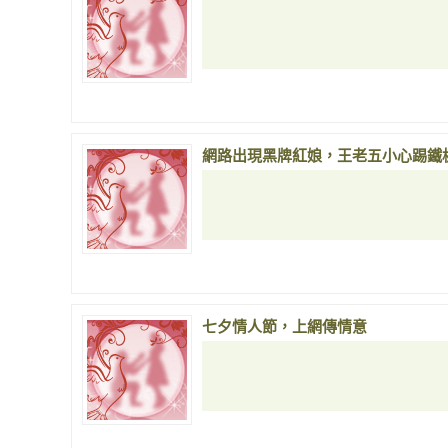
網路出現黑牌紅娘，王老五小心踢鐵
七夕情人節，上網傳情意