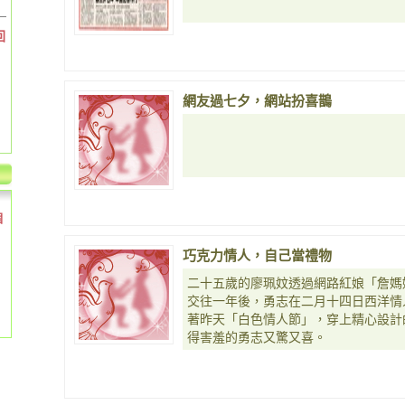
回
網友過七夕，網站扮喜鵲
個
巧克力情人，自己當禮物
二十五歲的廖珮妏透過網路紅娘「詹媽
交往一年後，勇志在二月十四日西洋情
著昨天「白色情人節」，穿上精心設計
得害羞的勇志又驚又喜。