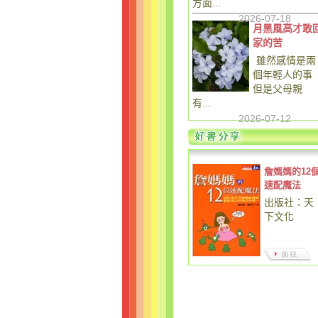
方面...
2026-07-18
月黑風高才敢
家的苦
雖然感情是兩
個年輕人的事
但是父母親
有...
2026-07-12
詹媽媽的12
速配魔法
出版社：天
下文化