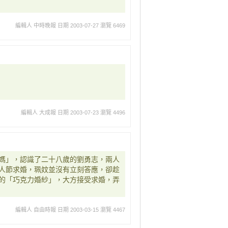
編輯人 中時晚報
日期 2003-07-27
瀏覽 6469
編輯人 大成報
日期 2003-07-23
瀏覽 4496
媽」，認識了二十八歲的劉勇志，兩人
人節求婚，珮妏並沒有立刻答應，卻趁
的「巧克力婚紗」，大方接受求婚，弄
編輯人 自由時報
日期 2003-03-15
瀏覽 4467