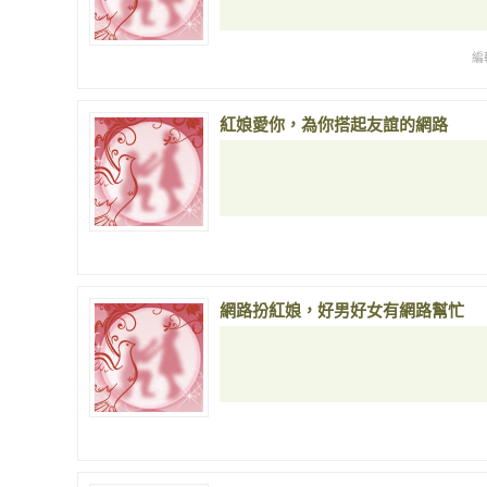
編
紅娘愛你，為你搭起友誼的網路
網路扮紅娘，好男好女有網路幫忙