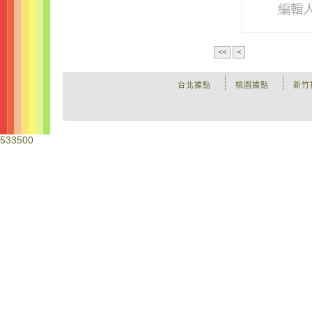
編輯
<<
<
台北據點
桃園據點
新竹
533500