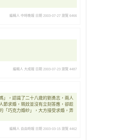
編輯人 中時晚報
日期 2003-07-27
瀏覽 6466
編輯人 大成報
日期 2003-07-23
瀏覽 4487
媽」，認識了二十八歲的劉勇志，兩人
人節求婚，珮妏並沒有立刻答應，卻趁
的「巧克力婚紗」，大方接受求婚，弄
編輯人 自由時報
日期 2003-03-15
瀏覽 4462