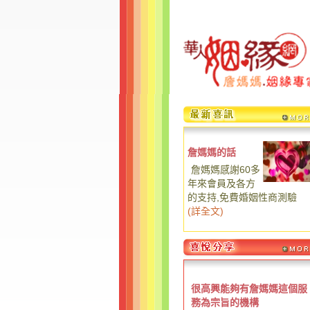
詹媽媽的話
詹媽媽感謝60多
年來會員及各方
的支持,免費婚姻性商測驗
(
詳全文
)
很高興能夠有詹媽媽這個服
務為宗旨的機構