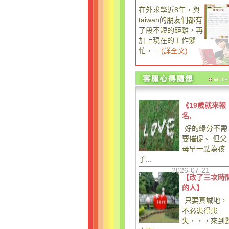
在外求學近8年，與
taiwan的朋友們都有
了段不短的距離，再
加上現在的工作繁
忙，...
(
詳全文
)
《19歲就來報
名,
好的緣分不需
要催促。 但父
母早一點為孩
子...
2026-07-21
【改了三次時
的人】
只要真誠地，
不必患得患
失，，，來到