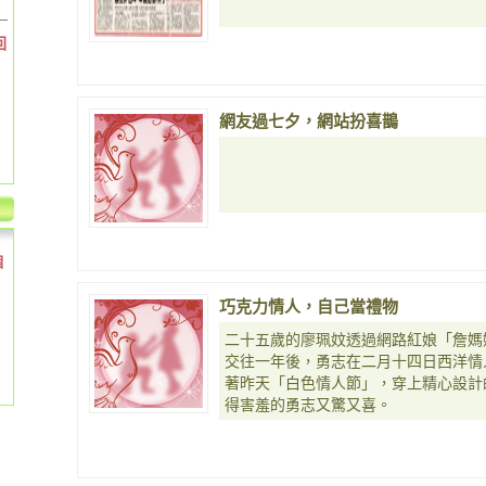
回
網友過七夕，網站扮喜鵲
個
巧克力情人，自己當禮物
二十五歲的廖珮妏透過網路紅娘「詹媽
交往一年後，勇志在二月十四日西洋情
著昨天「白色情人節」，穿上精心設計
得害羞的勇志又驚又喜。