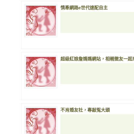
情牽網路e世代速配自主
超級紅娘詹媽媽網站，相親徵友一起
不肖婚友社，專敲冤大頭