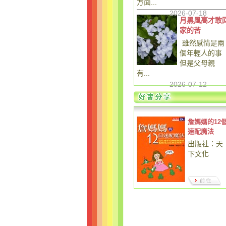
方面...
2026-07-18
月黑風高才敢
家的苦
雖然感情是兩
個年輕人的事
但是父母親
有...
2026-07-12
詹媽媽的12
速配魔法
出版社：天
下文化