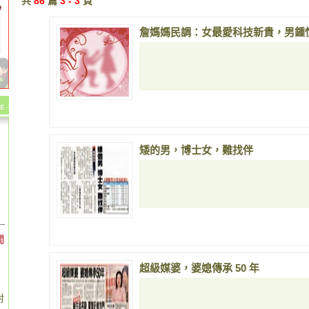
共
86
篇
3 - 3
頁
詹媽媽民調：女最愛科技新貴，男鍾
矮的男，博士女，難找伴
間
超級媒婆，婆媳傳承 50 年
對