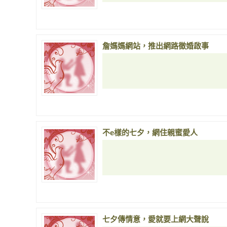
詹媽媽網站，推出網路徵婚啟事
不e樣的七夕，網住親蜜愛人
七夕傳情意，愛就要上網大聲說