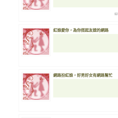
編
紅娘愛你，為你搭起友誼的網路
網路扮紅娘，好男好女有網路幫忙