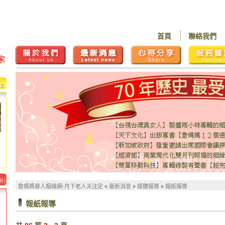
首頁
聯絡我們
詹媽媽華人姻緣網-月下老人天注定
»
最新消息
»
媒體報導
»
報紙報導
報紙報導