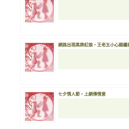
網路出現黑牌紅娘，王老五小心踢鐵
七夕情人節，上網傳情意