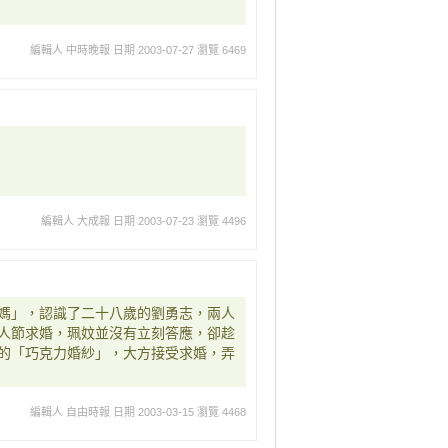
編輯人 中時晚報
日期 2003-07-27
瀏覽 6469
編輯人 大成報
日期 2003-07-23
瀏覽 4496
媽」，認識了二十八歲的劉勇志，兩人
人節求婚，珮妏並沒有立刻答應，卻趁
的「巧克力婚紗」，大方接受求婚，弄
編輯人 自由時報
日期 2003-03-15
瀏覽 4468