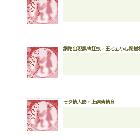
網路出現黑牌紅娘，王老五小心踢鐵
七夕情人節，上網傳情意