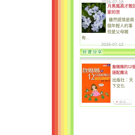
2026-07-18
月黑風高才敢
家的苦
雖然感情是兩
個年輕人的事
但是父母親
有...
2026-07-12
詹媽媽的12
速配魔法
出版社：天
下文化