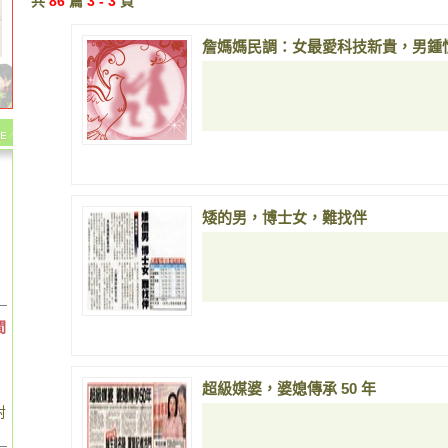
共
86
篇
3 - 3
頁
詹媽媽民調：女最愛科技新貴，男鍾
矮的男，博士女，難找伴
間
超級媒婆，婆媳傳承 50 年
對