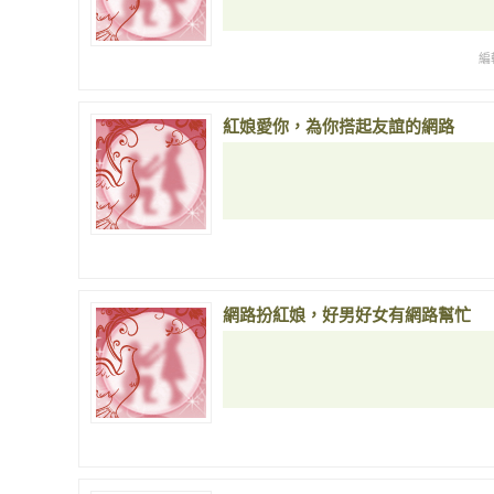
編
紅娘愛你，為你搭起友誼的網路
網路扮紅娘，好男好女有網路幫忙