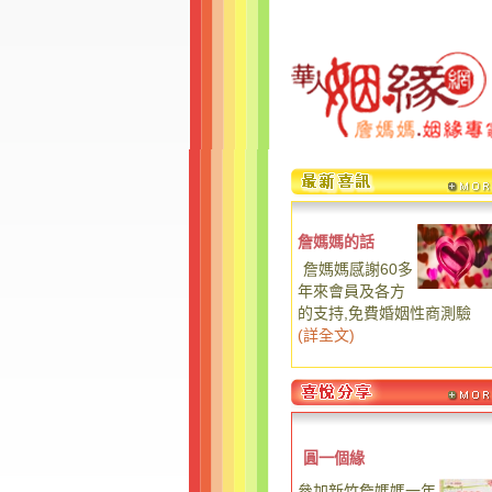
詹媽媽的話
詹媽媽感謝60多
年來會員及各方
的支持,免費婚姻性商測驗
(
詳全文
)
圓一個緣
參加新竹詹媽媽一年