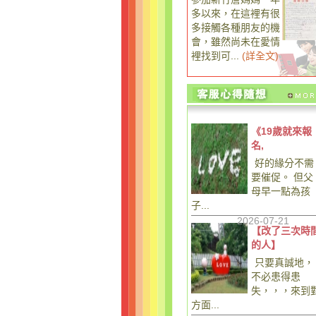
多以來，在這裡有很
多接觸各種朋友的機
會，雖然尚未在愛情
裡找到可...
(
詳全文
)
《19歲就來報
名,
好的緣分不需
要催促。 但父
母早一點為孩
子...
2026-07-21
【改了三次時
的人】
只要真誠地，
不必患得患
失，，，來到
方面...