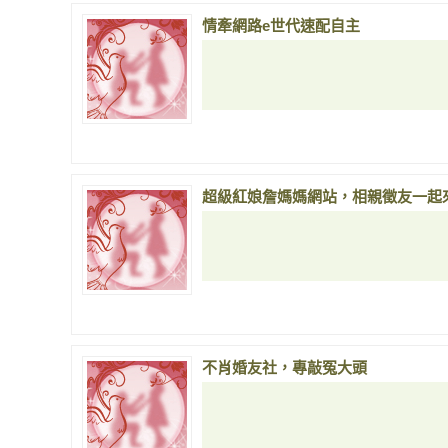
情牽網路e世代速配自主
超級紅娘詹媽媽網站，相親徵友一起
不肖婚友社，專敲冤大頭