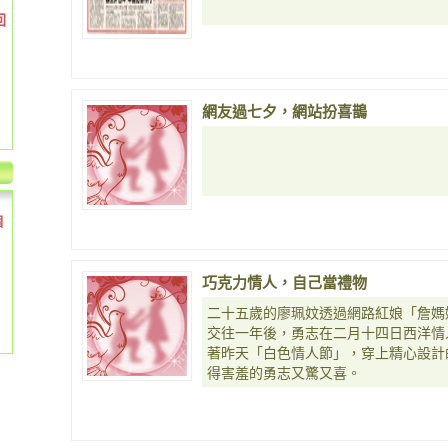
回
網友過七夕，網站扮喜鵲
個
巧克力情人，自己當禮物
二十五歲的廖珮妏透過網路紅娘「詹媽
交往一年後，勇志在二月十四日西洋情
著昨天「白色情人節」，穿上精心設計
得害羞的勇志又驚又喜。