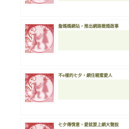
詹媽媽網站，推出網路徵婚啟事
不e樣的七夕，網住親蜜愛人
七夕傳情意，愛就要上網大聲說