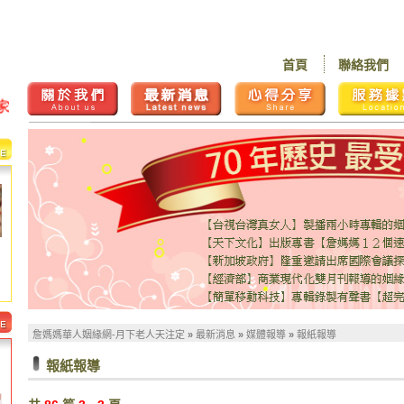
首頁
聯絡我們
詹媽媽華人姻緣網-月下老人天注定
»
最新消息
»
媒體報導
»
報紙報導
報紙報導