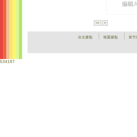
編輯
<<
<
台北據點
桃園據點
新竹
534187