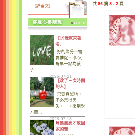
共
86
篇
3 - 2
頁
...
(
詳全文
)
《19歲就來報
名,
好的緣分不需
要催促。 但父
母早一點為孩
子...
2026-07-21
【改了三次時間
的人】
只要真誠地，
不必患得患
失，，，來到對
方面...
2026-07-18
月黑風高才敢回
家的苦