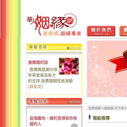
詹媽媽的話
詹媽媽感謝60多
年來會員及各方
的支持,免費婚姻性商測驗
(
詳全文
)
詹媽媽華人姻緣網-月下老
報紙報導
這個園地，順利覓得和你有
緣的人