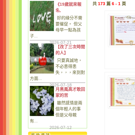
共
173
篇
6 - 1
頁
《19歲就來報
名,
好的緣分不需
要催促。 但父
母早一點為孩
子...
2026-07-21
【改了三次時間
的人】
只要真誠地，
不必患得患
失，，，來到對
方面...
2026-07-18
月黑風高才敢回
家的苦
雖然感情是兩
個年輕人的事
但是父母親
有...
2026-07-12