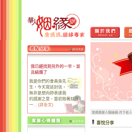
我已經找到另外的一半、並
且結婚了
我是你們的會員吳先
生，今天寫這封信，
無非是想向妳表達我
的感謝之意，當初抱著姑且
一...
(
詳全文
)
詹媽媽華人姻緣網-月下老
喜悅分享