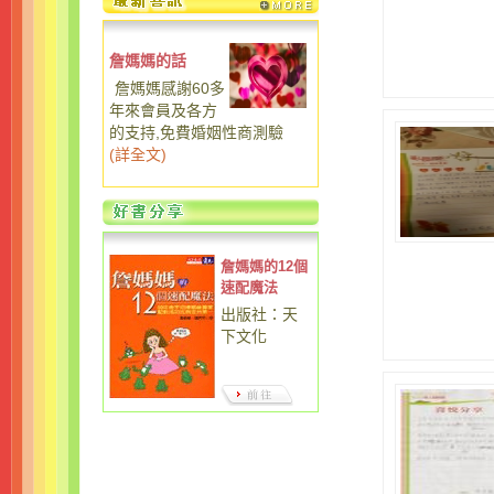
詹媽媽的話
詹媽媽感謝60多
年來會員及各方
的支持,免費婚姻性商測驗
(
詳全文
)
詹媽媽的12個
速配魔法
出版社：天
下文化