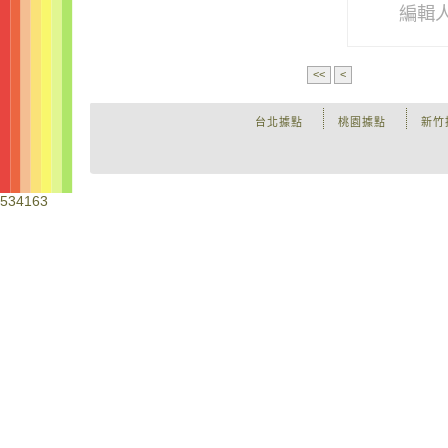
編輯
<<
<
台北據點
桃園據點
新竹
534163