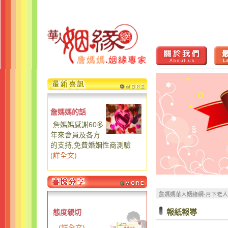
詹媽媽的話
詹媽媽感謝60多
年來會員及各方
的支持,免費婚姻性商測驗
(
詳全文
)
詹媽媽華人姻緣網-月下老
報紙報導
態度親切
...
(
詳全文
)