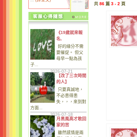
共
86
篇
3 - 2
頁
《19歲就來報
名,
好的緣分不需
要催促。 但父
母早一點為孩
子...
2026-07-21
【改了三次時間
的人】
只要真誠地，
不必患得患
失，，，來到對
方面...
2026-07-18
月黑風高才敢回
家的苦
雖然感情是兩