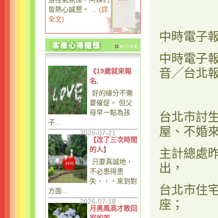
皆熱心誠懇。 ...
(
詳
全文
)
中時電子
中時電子
音╱台北
《19歲就來報
名,
好的緣分不需
要催促。 但父
母早一點為孩
台北市討
子...
屋、不婚
2026-07-21
【改了三次時間
的人】
主計總處
只要真誠地，
出，
不必患得患
失，，，來到對
台北市住
方面...
2026-07-18
座；
月黑風高才敢回