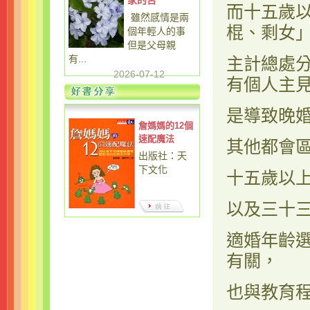
家的苦
而十五歲
雖然感情是兩
棍、剩女
個年輕人的事
但是父母親
有...
主計總處
2026-07-12
有個人主
是導致晚
詹媽媽的12個
速配魔法
其他都會
出版社：天
下文化
十五歲以
以及三十
適婚年齡
有關，
也與教育