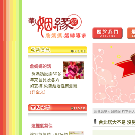
詹媽媽的話
詹媽媽感謝60多
年來會員及各方
的支持,免費婚姻性商測驗
(
詳全文
)
詹媽媽華人姻緣網-月下老
台北居大不易 沒
這裡氣氛佳
這裡氣氛佳，阿姨們