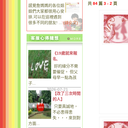
共
84
篇
3 - 2
頁
感覺詹媽媽的各位姐
姐們大家都很用心安
排,可以在這裡遇到
很多不同的朋友! ...
(
詳全文
)
《19歲就來報
名,
好的緣分不需
要催促。 但父
母早一點為孩
子...
2026-07-21
【改了三次時間
的人】
只要真誠地，
不必患得患
失，，，來到對
方面...