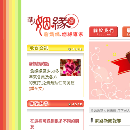
詹媽媽的話
詹媽媽感謝60多
年來會員及各方
的支持,免費婚姻性商測驗
(
詳全文
)
詹媽媽華人姻緣網-月下老
網路新聞報導
在這裡可遇到很多不同的朋
友