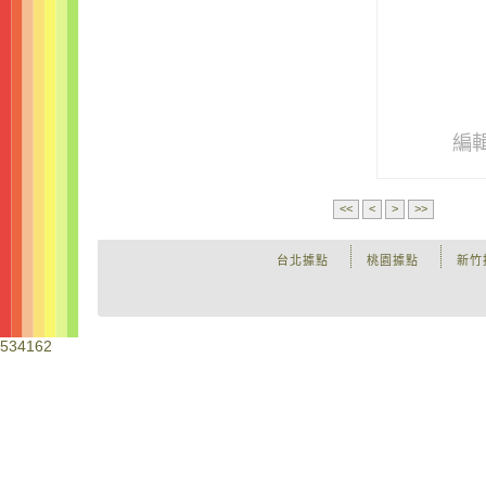
編
<<
<
>
>>
台北據點
桃園據點
新竹
534162