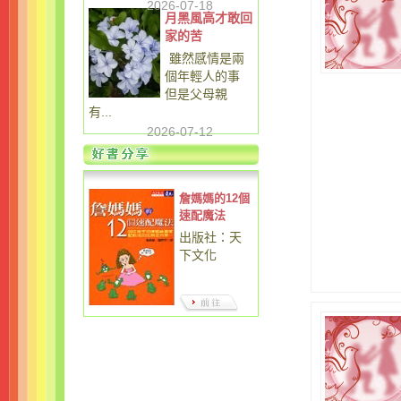
2026-07-18
月黑風高才敢回
家的苦
雖然感情是兩
個年輕人的事
但是父母親
有...
2026-07-12
詹媽媽的12個
速配魔法
出版社：天
下文化