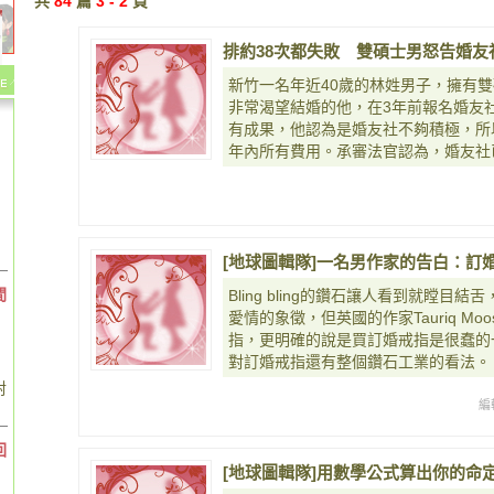
共
84
篇
3 - 2
頁
排約38次都失敗 雙碩士男怒告婚友
新竹一名年近40歲的林姓男子，擁有
非常渴望結婚的他，在3年前報名婚友
有成果，他認為是婚友社不夠積極，所
年內所有費用。承審法官認為，婚友社
[地球圖輯隊]一名男作家的告白：訂婚戒其
間
Bling bling的鑽石讓人看到就瞠
愛情的象徵，但英國的作家Tauriq M
指，更明確的說是買訂婚戒指是很蠢的
對訂婚戒指還有整個鑽石工業的看法。
對
編
回
[地球圖輯隊]用數學公式算出你的命定戀人 