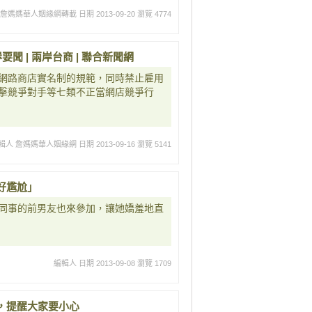
 詹媽媽華人姻緣網轉載
日期 2013-09-20
瀏覽 4774
要聞 | 兩岸台商 | 聯合新聞網
網路商店實名制的規範，同時禁止雇用
擊競爭對手等七類不正當網店競爭行
輯人 詹媽媽華人姻緣網
日期 2013-09-16
瀏覽 5141
好尷尬」
同事的前男友也來參加，讓她嬌羞地直
編輯人
日期 2013-09-08
瀏覽 1709
，提醒大家要小心