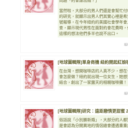
問題「約會誰出錢？」
當然啦，大部分的男人們還是會幫忙付
的研究，就顯示出男人們其實心裡是希
號報導，在今年紐約的美國社會學年會
查，顯示現代男性在面對約會花費時，
這樣的想法他們多半也說不出口。
編
[地球圖輯隊]單身商機 紐約開起紅娘咖啡店
在台灣，想開咖啡店的人真不少，想在
會怎麼做？紐約就出現一位女生，她想
結合，創出了一家露天的相親咖啡攤！
編
[地球圖輯隊]研究：遠距戀情更甜蜜 201
俗話說「小別勝新婚」，大部分的人都
是會認為分開異地的情侶總會遭遇重重