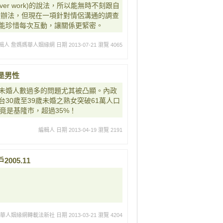
ips never work)的說法，所以能無時不刻跟自
的辦法，但現在一項針對情侶溝通的調查
能珍惜每次互動，讓關係更緊密。
輯人 詹媽媽華人姻緣網
日期 2013-07-21
瀏覽 4065
是男性
未婚人數過多的問題尤其被凸顯。內政
30歲至39歲未婚之熟女突破61萬人口
竟是基隆市，超過35%！
編輯人
日期 2013-04-19
瀏覽 2191
05.11
媽華人姻緣網轉載法新社
日期 2013-03-21
瀏覽 4204