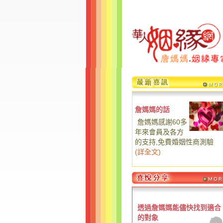
詹媽媽的話
詹媽媽感謝60多
年來會員及各方
的支持,免費婚姻性商測驗
(
詳全文
)
透過詹媽媽能儘快找到適合
的對象