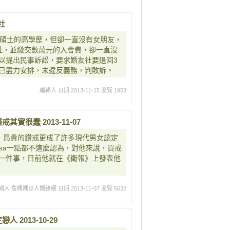
社
雙碩士的高學歷，但卻一直沒有女朋友，
社，並繳交數萬元的入會費，卻一直沒
以提出民事訴訟，要求婚友社要退回3
已盡力安排，未違反義務，判敗訴。
編輯人
日期 2013-11-15
瀏覽 1953
實很蠢 2013-11-07
目結舌，昂貴的鑽戒更成了許多現代男女認定
oosa一點都不這麼認為，對他來說，買戒
一件事，日前他就在《衛報》上發表他
輯人 詹媽媽華人姻緣網
日期 2013-11-07
瀏覽 5632
2013-10-29