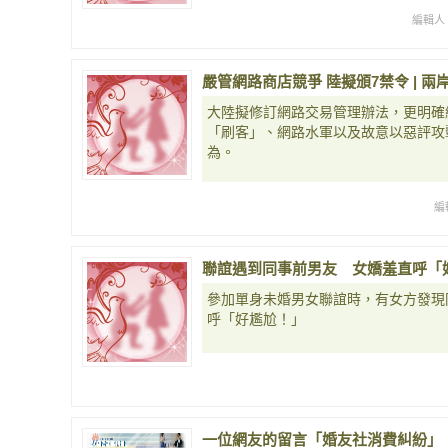
編輯人
嚴管網路商店競爭 陸擬頒7禁令 | 兩岸
大陸擬修訂網路交易管理辦法，更明確
「刷客」、網路水軍以及故意以惡評攻
為。
編
聯誼遇到同事前男友 女嬌羞直呼「
參加單身未婚男女聯誼時，有女方發現
呼「好尷尬！」
一位網友的留言「婚友社消費糾紛」