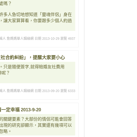
處嗎？
許多人急切地想知道「靈魂伴侶」身在
式，讓大家算算看，你要跟多少個人約過
輯人 詹媽媽華人姻緣網
日期 2013-10-29
瀏覽 4937
婚友社合約糾紛」，提醒大家要小心
。只是隨便簽字,就得賠婚友社費用
辦呢？
輯人 詹媽媽華人姻緣網
日期 2013-09-20
瀏覽 6333
幸福 2013-9-20
的關鍵要素？大部份的情侶可能會回答
出現的研究卻顯示，其實還有幾項可以
忽略。