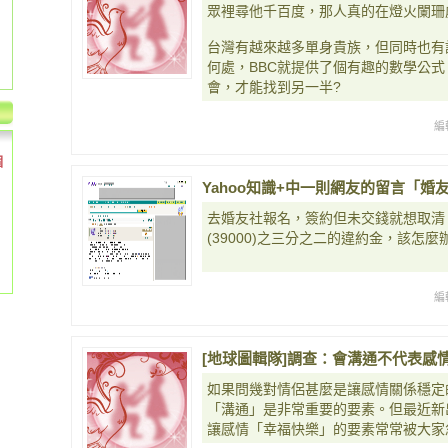
眾裡尋他千百度，那人真的在燈火闌珊
台灣有越來越多單身貴族，但同時也有
何處，BBC就提供了個有趣的數學公
會，才能找到另一半?
編
個
Yahoo知識+中一則網友的留言「
去婚友社報名，簽約但未交錢就想取清
(39000)之三分之二的違約金，該怎麼
編
[地球圖輯隊]調查：會溝通不代表感情一定
如果問幾對情侶甚麼是讓感情關係穩定
「溝通」是非常重要的要素。但最近新
讓感情「幸福快樂」的要素常常被大家