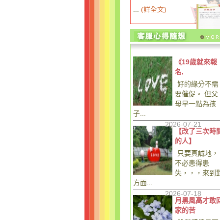
...
(
詳全文
)
《19歲就來報
名,
好的緣分不需
要催促。 但父
母早一點為孩
子...
2026-07-21
【改了三次時
的人】
只要真誠地，
不必患得患
失，，，來到
方面...
2026-07-18
月黑風高才敢
家的苦