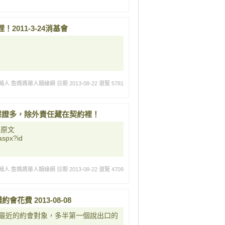
011-3-24消基會
輯人 詹媽媽華人姻緣網
日期 2013-08-22
瀏覽 5781
友服務保證多，除外責任藏在契約裡！
!原文
aspx?id
輯人 詹媽媽華人姻緣網
日期 2013-08-22
瀏覽 4709
花費 2013-08-08
最近的約會對象，多半第一個說出口的