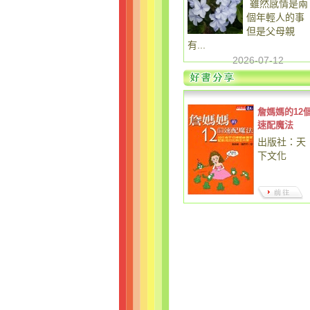
雖然感情是兩
個年輕人的事
但是父母親
有...
2026-07-12
詹媽媽的12
速配魔法
出版社：天
下文化