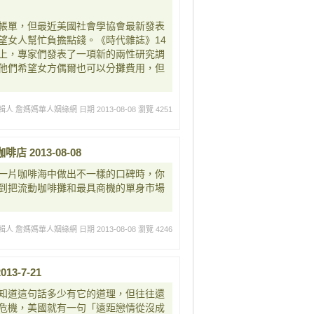
帳單，但最近美國社會學協會最新發表
望女人幫忙負擔點錢。《時代雜誌》14
上，專家們發表了一項新的兩性研究調
他們希望女方偶爾也可以分攤費用，但
輯人 詹媽媽華人姻緣網
日期 2013-08-08
瀏覽 4251
 2013-08-08
一片咖啡海中做出不一樣的口碑時，你
到把流動咖啡攤和最具商機的單身市場
輯人 詹媽媽華人姻緣網
日期 2013-08-08
瀏覽 4246
3-7-21
知道這句話多少有它的道理，但往往還
危機，美國就有一句「遠距戀情從沒成