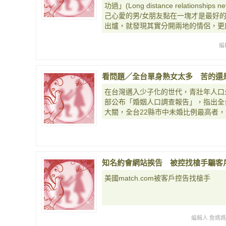
功過」(Long distance relationsh
己心愛的男/女朋友黏在一塊才是最好
出爐，就發現其實分開兩地的情侶，更
編
看問題／全台單身熟女太多 苦的還
在台灣邁入少子化的世代，青壯年人口
部公布「婚姻人口調查報告」，指出全台
大關，全台22縣市中未婚比例最高者，
知名約會網站挨告 被控找槍手騙客戶20
美國match.com被客戶控告找槍手
編輯人 詹媽