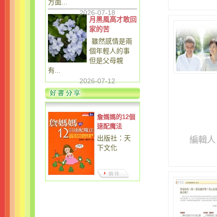
方面...
2026-07-18
月黑風高才敢回
家的苦
雖然感情是兩
個年輕人的事
但是父母親
有...
2026-07-12
詹媽媽的12個
速配魔法
出版社：天
編輯人
下文化