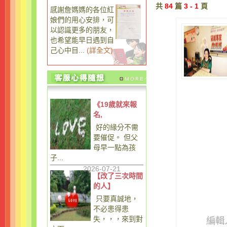
共
84
篇
3 - 1
頁
感謝詹媽媽的各位紅
娘們的用心安排，可
以認識更多的朋友，
也希望能早日遇到自
己心中目...
(
詳全文
)
《19歲就來報
名,
好的緣分不需
要催促。 但父
母早一點為孩
子...
2026-07-21
【改了三次時間
的人】
只要真誠地，
不必患得患
失，，，來到對
編輯