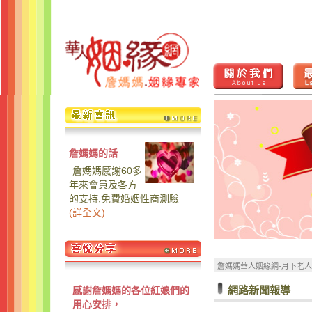
詹媽媽的話
詹媽媽感謝60多
年來會員及各方
的支持,免費婚姻性商測驗
(
詳全文
)
詹媽媽華人姻緣網-月下老
網路新聞報導
感謝詹媽媽的各位紅娘們的
用心安排，