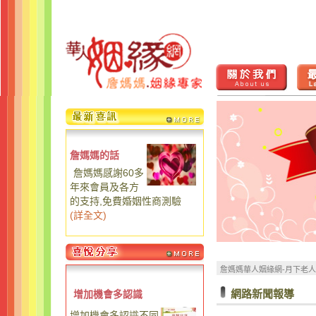
詹媽媽的話
詹媽媽感謝60多
年來會員及各方
的支持,免費婚姻性商測驗
(
詳全文
)
詹媽媽華人姻緣網-月下老
網路新聞報導
增加機會多認識
增加機會多認識不同