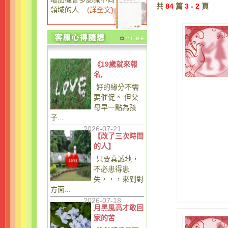
共
84
篇
3 - 2
頁
領域的人...
(
詳全文
)
《19歲就來報
名,
好的緣分不需
要催促。 但父
母早一點為孩
子...
2026-07-21
【改了三次時間
的人】
只要真誠地，
不必患得患
失，，，來到對
方面...
2026-07-18
月黑風高才敢回
家的苦