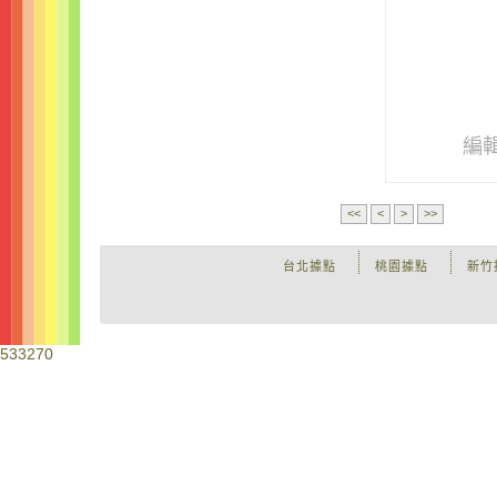
編
<<
<
>
>>
台北據點
桃園據點
新竹
533270