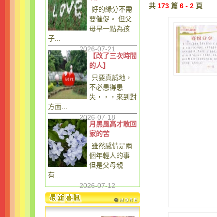
共
173
篇
6 - 2
頁
好的緣分不需
要催促。 但父
母早一點為孩
子...
2026-07-21
【改了三次時間
的人】
只要真誠地，
不必患得患
失，，，來到對
方面...
2026-07-18
月黑風高才敢回
家的苦
雖然感情是兩
個年輕人的事
但是父母親
有...
2026-07-12