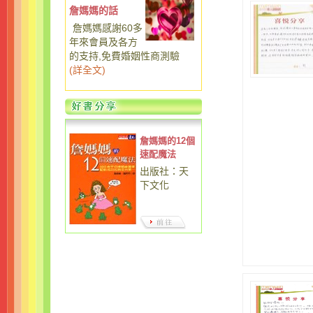
詹媽媽的話
詹媽媽感謝60多
年來會員及各方
的支持,免費婚姻性商測驗
(
詳全文
)
詹媽媽的12個
速配魔法
出版社：天
下文化