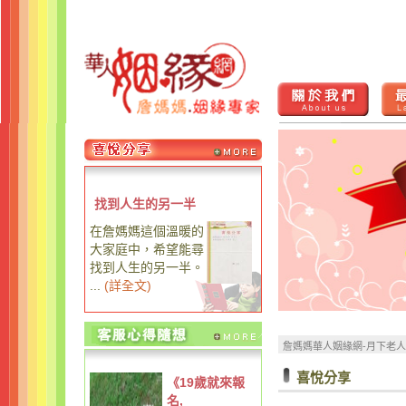
找到人生的另一半
在詹媽媽這個溫暖的
大家庭中，希望能尋
找到人生的另一半。
...
(
詳全文
)
詹媽媽華人姻緣網-月下老
喜悅分享
《19歲就來報
名,