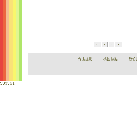
<<
<
>
>>
台北據點
桃園據點
新竹
533961