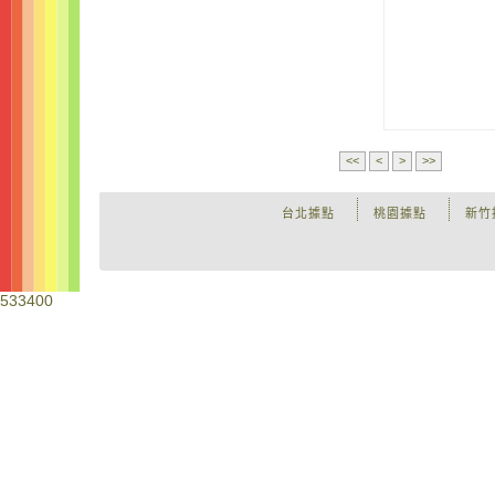
<<
<
>
>>
台北據點
桃園據點
新竹
533400