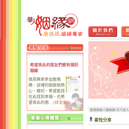
希望來此的朋友們都有個好
姻緣
很高興來參加詹媽
媽，這裡的姐姐很熱
心，親切，希望能找
在此找到幸福，也希
望來此的朋...
(
詳全文
)
詹媽媽華人姻緣網-月下老
喜悅分享