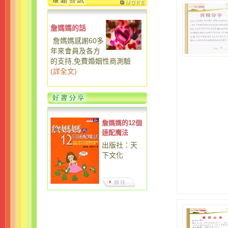
詹媽媽的話
詹媽媽感謝60多
年來會員及各方
的支持,免費婚姻性商測驗
(
詳全文
)
詹媽媽的12個
速配魔法
出版社：天
下文化