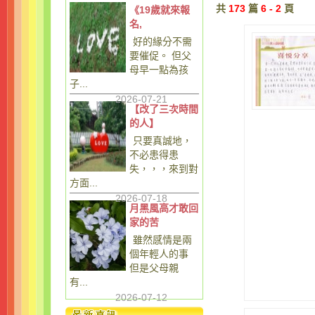
共
173
篇
6 - 2
頁
《19歲就來報
名,
好的緣分不需
要催促。 但父
母早一點為孩
子...
2026-07-21
【改了三次時間
的人】
只要真誠地，
不必患得患
失，，，來到對
方面...
2026-07-18
月黑風高才敢回
家的苦
雖然感情是兩
個年輕人的事
但是父母親
有...
2026-07-12