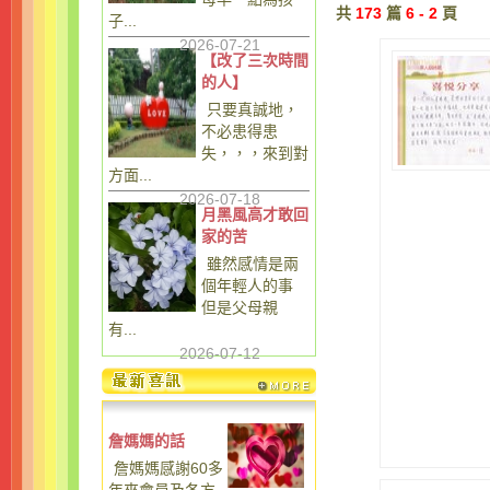
共
173
篇
6 - 2
頁
子...
2026-07-21
【改了三次時間
的人】
只要真誠地，
不必患得患
失，，，來到對
方面...
2026-07-18
月黑風高才敢回
家的苦
雖然感情是兩
個年輕人的事
但是父母親
有...
2026-07-12
詹媽媽的話
詹媽媽感謝60多