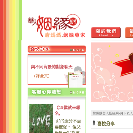
與不同背景的對象聊天
...
(
詳全文
)
《19歲就來報
名,
詹媽媽華人姻緣網-月下老
好的緣分不需
喜悅分享
要催促。 但父
母早一點為孩