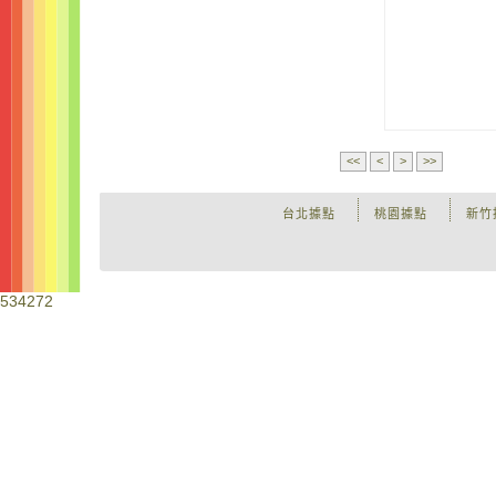
<<
<
>
>>
台北據點
桃園據點
新竹
534272