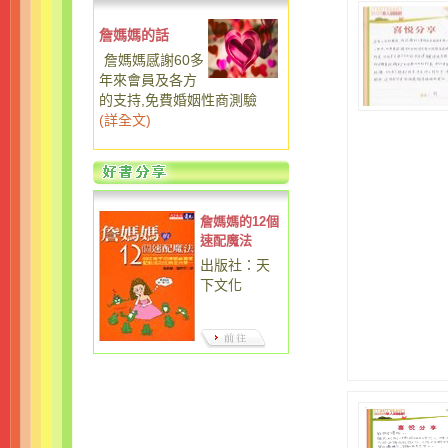
詹媽媽的話
詹媽媽感謝60多
年來會員及各方
的支持,免費婚姻性商測驗
(
詳全文
)
詹媽媽的12個
速配魔法
出版社：天
下文化