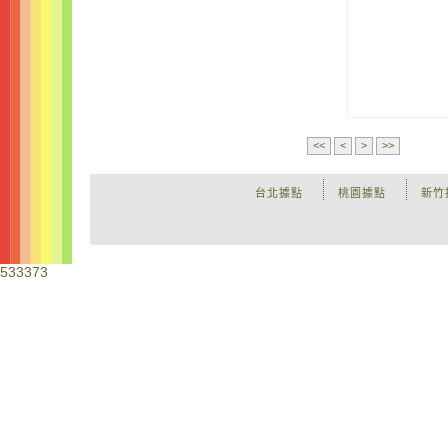
<<
<
>
>>
台北據點
桃園據點
新竹
533373