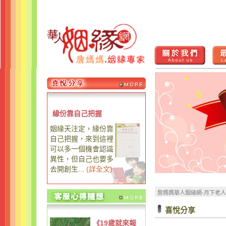
緣份靠自己把握
姻緣天注定，緣份靠
自己把握，來到這裡
可以多一個機會認識
異性，但自己也要多
去開創生...
(
詳全文
)
詹媽媽華人姻緣網-月下老
喜悅分享
《19歲就來報