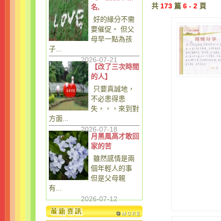
共
173
篇
6 - 2
頁
名,
好的緣分不需
要催促。 但父
母早一點為孩
子...
2026-07-21
【改了三次時間
的人】
只要真誠地，
不必患得患
失，，，來到對
方面...
2026-07-18
月黑風高才敢回
家的苦
雖然感情是兩
個年輕人的事
但是父母親
有...
2026-07-12