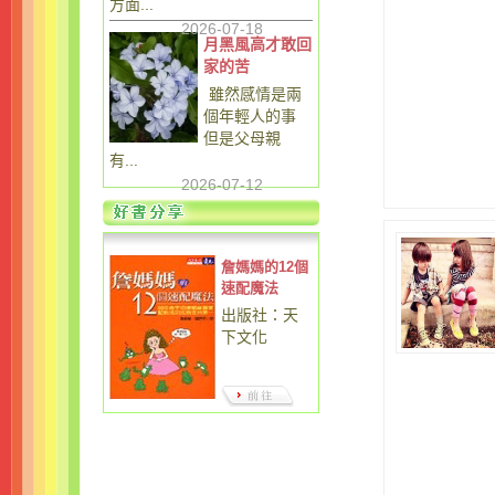
方面...
2026-07-18
月黑風高才敢回
家的苦
雖然感情是兩
個年輕人的事
但是父母親
有...
2026-07-12
詹媽媽的12個
速配魔法
出版社：天
下文化