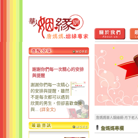
謝謝你們每一次精心的安排
與提醒
謝謝你們每一次精心
的安排與提醒，雖然
不是每次都可以遇到
欣賞的男生，但卻喜歡會後
與...
(
詳全文
)
詹媽媽華人姻緣網-月下老
詹媽媽專欄