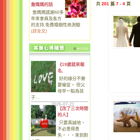
共
201
篇
7 - 4
頁
詹媽媽的話
詹媽媽感謝60多
年來會員及各方
的支持,免費婚姻性商測驗
(
詳全文
)
《19歲就來報
名,
好的緣分不需
要催促。 但父
母早一點為孩
子...
2026-07-21
【改了三次時間
的人】
只要真誠地，
不必患得患
失，，，來到對