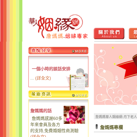
一個小時的談話安排
...
(
詳全文
)
詹媽媽的話
詹媽媽華人姻緣網-月下老
詹媽媽感謝60多
年來會員及各方
詹媽媽專欄
的支持,免費婚姻性商測驗
(
詳全文
)