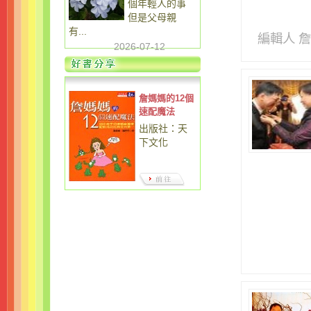
個年輕人的事
但是父母親
有...
編輯人 
2026-07-12
詹媽媽的12個
速配魔法
出版社：天
下文化