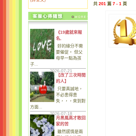
共
201
篇
7 - 1
頁
《19歲就來報
名,
好的緣分不需
要催促。 但父
母早一點為孩
子...
2026-07-21
【改了三次時間
的人】
只要真誠地，
不必患得患
失，，，來到對
方面...
2026-07-18
月黑風高才敢回
家的苦
雖然感情是兩