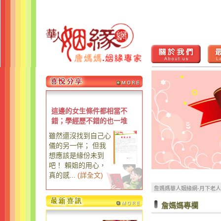
這邊的女生條件都相當不
錯；學經歷不錯的也一堆
雖然還沒找到自己心
儀的另一伴； 但我
想應該是緣份未到
吧！ 賴姐的用心，
真的感...
(
詳全文
)
詹媽媽華人姻緣網-月下老
詹媽媽專欄