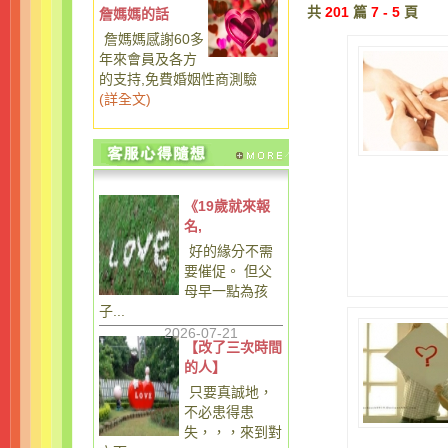
共
201
篇
7 - 5
頁
詹媽媽的話
詹媽媽感謝60多
年來會員及各方
的支持,免費婚姻性商測驗
(
詳全文
)
《19歲就來報
名,
好的緣分不需
要催促。 但父
母早一點為孩
子...
2026-07-21
【改了三次時間
的人】
只要真誠地，
不必患得患
失，，，來到對