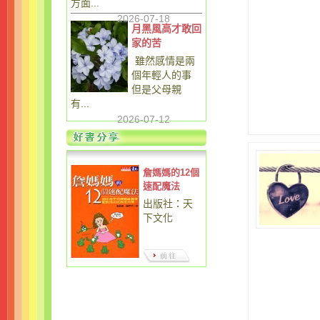
方面...
2026-07-18
月黑風高才敢回
家的苦
雖然感情是兩
個年輕人的事
但是父母親
有...
2026-07-12
詹媽媽的12個
速配魔法
出版社：天
下文化