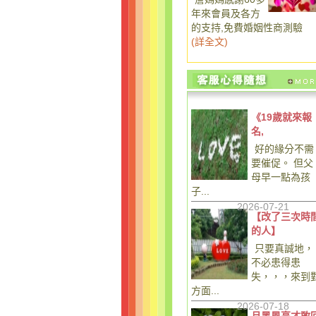
年來會員及各方
的支持,免費婚姻性商測驗
(
詳全文
)
《19歲就來報
名,
好的緣分不需
要催促。 但父
母早一點為孩
子...
2026-07-21
【改了三次時
的人】
只要真誠地，
不必患得患
失，，，來到
方面...
2026-07-18