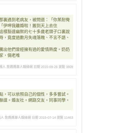
那裏遇到老病友，被問道：「你某耐俺
「伊呷我離婚啦！搬到天上去住
這樣豁達幽默的七十多歲老頭子口裏說
時，竟度過數月失魂落魄、不言不語、
騰出他們曾經擁有過的愛情熱度。奶奶
家，倆老唯
輯人 詹媽媽華人姻緣網
日期 2015-09-26
瀏覽 3809
點，可以依照自己的個性，多多嘗試。
聯誼。婚友社。網路交友。同事同學。
輯人 詹媽媽華人姻緣網
日期 2015-07-14
瀏覽 11463