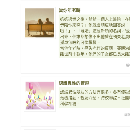
當你年老時
奶奶過世之後，爺爺一個人上醫院，在
毋陪你來啊？」他就會頑皮地回答說：
啦！」。「離婚」這麼新穎的名詞，從
出來，任誰都想像不出他曾在頓失老妻
孤單無眠的可憐模樣。
當他年老時，痛失老伴的反應，突顯沸
離世前十數年，他們的子女都已長大離
編
認識異性的管道
認識異性朋友的方法有很多，各有優缺
藉機搭訕。親友介紹。跨校聯誼。社團
科學相親。
編