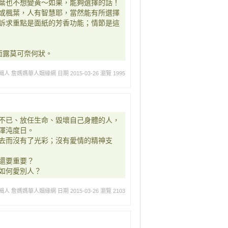
葉也不想變黃～如果，能夠選擇的話！
或楓葉，人有智慧耶，當然能有所選擇
訴求重點是面紙的芳香功能；情節是這
面露莫可奈何狀。
輯人 詹媽媽華人姻緣網
日期 2015-03-26
瀏覽 1995
不已、放任生命、毀壞自己身體的人，
渾沌度日。
去而沒有了光彩；沒有愛情的精神支
還要重要？
如何愛別人？
輯人 詹媽媽華人姻緣網
日期 2015-03-26
瀏覽 2103