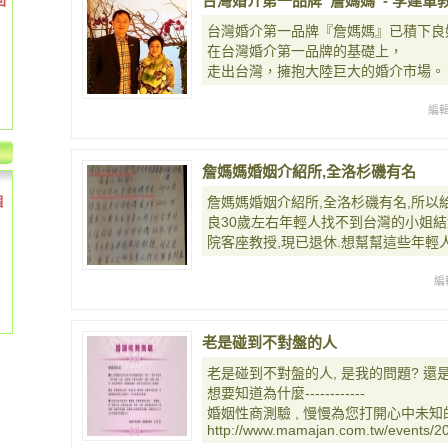
回
台灣婚介第一品牌“詹媽媽”- 李建軍
台灣婚介第一品牌『詹媽媽』已積下良
在台灣婚介第一品牌的基礎上，
走出台灣，擁抱大陸巨大的婚介市場。
編
詹媽媽婚姻介紹所,全洛杉磯有名
個
詹媽媽婚姻介紹所,全洛杉磯有名,所以
良30歲左右年輕人找不到台灣的小姐結
院客座教授,現已退休.想幫幫這些年輕
編
老是碰到不對盤的人
老是碰到不對盤的人, 是我的問題? 還
想要知道為什麼------------
婚姻性商測驗 , 慢慢為您打開心中未知
http://www.mamajan.com.tw/events/2