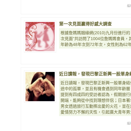
編
第一次見面贏得好感大調查
根據詹媽媽姻緣網(2010)九月份進行
次見面"共訪問了1004位詹媽媽會員，
年齡為48年次到72年次，女性則為62
近日讀報，發現巴黎正新興一股單身
近日讀報，發現巴黎正新興一股單身結
途中的孤單，並且有機會遇到同年齡層
提到有四成四的受訪者認為，假期旅行
開端，能夠從中找到理想伴侶；日本著
男女透過旅行互動擦出愛的火花，並在
愛情努力不懈的天性，引起廣大青年男
編