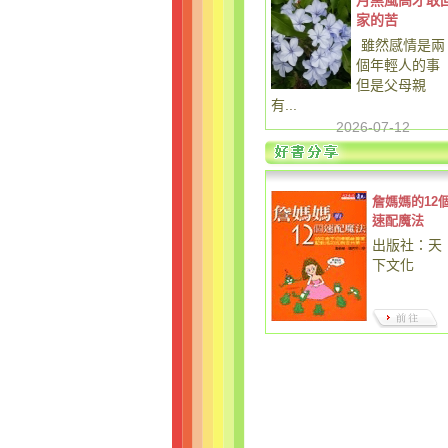
月黑風高才敢
家的苦
雖然感情是兩
個年輕人的事
但是父母親
有...
2026-07-12
詹媽媽的12
速配魔法
出版社：天
下文化