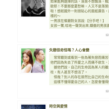
如果能夠選擇的話，落葉不想飄落，楓
歐耶！不要那麼憂愁嘛，人又不是落葉
啦！想起國外一則很貼心的面紙廣告，
樣的～
一男孩在餐廳對女孩說:【分手吧！】
女孩一驚,哇地一聲哭出來,驕傲的男孩
編
失戀很奇怪嗎？人心會變
常常聽到或看到一些為著失戀而痛苦
他們因為失去了所愛之人而痛不欲生、
據他們說，自己的生命因為某人的離
柱，有人甚至不想活了。
怪哉？別人的存在居然比自己的生命
這樣不懂得愛自己的人，怎麼會懂得
編
時空與愛情