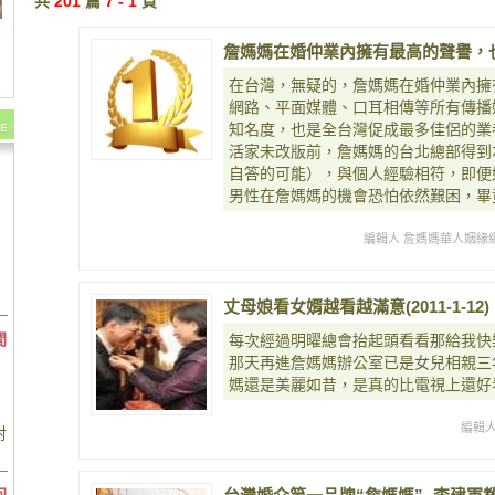
共
201
篇
7 - 1
頁
詹媽媽在婚仲業內擁有最高的聲譽，
在台灣，無疑的，詹媽媽在婚仲業內擁
網路、平面媒體、口耳相傳等所有傳播
知名度，也是全台灣促成最多佳侶的業
活家未改版前，詹媽媽的台北總部得到
自答的可能），與個人經驗相符，即便
男性在詹媽媽的機會恐怕依然艱困，畢
編輯人 詹媽媽華人姻緣
丈母娘看女婿越看越滿意(2011-1-12)
間
每次經過明曜總會抬起頭看看那給我快
那天再進詹媽媽辦公室已是女兒相親三
媽還是美麗如昔，是真的比電視上還好
編輯
對