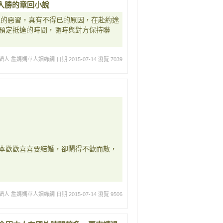
入勝的章回小說
人的惡習，真有不得已的原因，在赴約途
預定抵達的時間，隨時與對方保持聯
輯人 詹媽媽華人姻緣網
日期 2015-07-14
瀏覽 7039
本歡歡喜喜要結婚，卻鬧得不歡而散，
輯人 詹媽媽華人姻緣網
日期 2015-07-14
瀏覽 9506