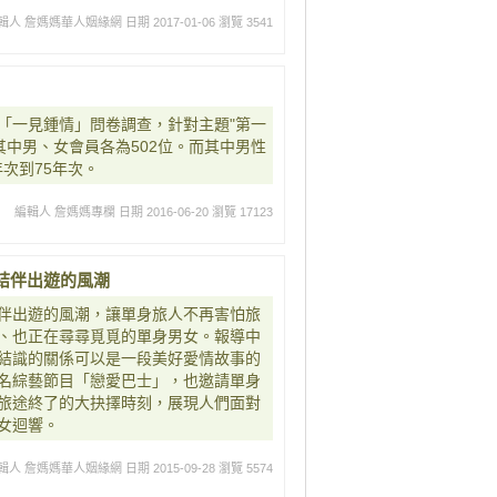
輯人 詹媽媽華人姻緣網
日期 2017-01-06
瀏覽 3541
的「一見鍾情」問卷調查，針對主題"第一
其中男、女會員各為502位。而其中男性
年次到75年次。
編輯人 詹媽媽專欄
日期 2016-06-20
瀏覽 17123
結伴出遊的風潮
伴出遊的風潮，讓單身旅人不再害怕旅
、也正在尋尋覓覓的單身男女。報導中
結識的關係可以是一段美好愛情故事的
名綜藝節目「戀愛巴士」，也邀請單身
旅途終了的大抉擇時刻，展現人們面對
女迴響。
輯人 詹媽媽華人姻緣網
日期 2015-09-28
瀏覽 5574