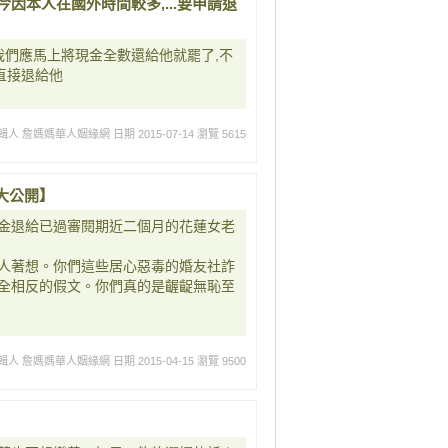
今因本人在國外時間較多,...要申請退
我們應馬上將現金全數還給他就罷了,不
直接退給他
輯人 詹媽媽華人姻緣網
日期 2015-07-14
瀏覽 5615
大公開】
金退給已過審閱期近二個月的花蓮女老
人著想。你們這些居心惡毒的婚友社詐
全相反的假文。你們真的是齷齪無恥至
輯人 詹媽媽華人姻緣網
日期 2015-04-15
瀏覽 9500