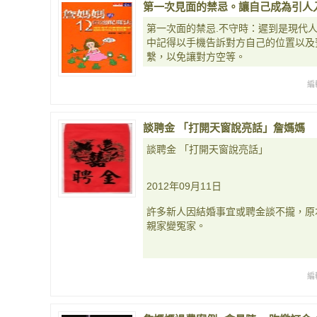
第一次見面的禁忌。讓自己成為引人
第一次面的禁忌.不守時：遲到是現代
中記得以手機告訴對方自己的位置以及
繫，以免讓對方空等。
編
談聘金 「打開天窗說亮話」詹媽媽
談聘金 「打開天窗說亮話」
2012年09月11日
許多新人因結婚事宜或聘金談不攏，原
親家變冤家。
編