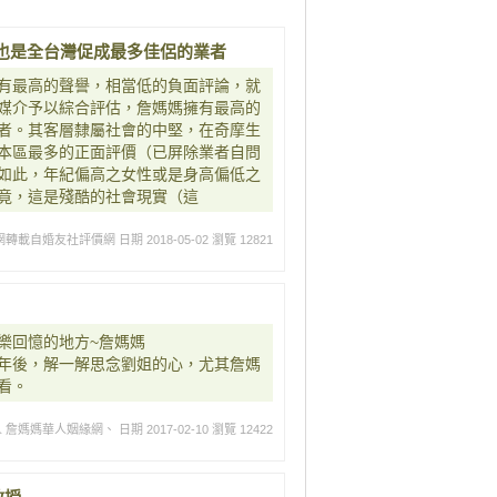
也是全台灣促成最多佳侶的業者
有最高的聲譽，相當低的負面評論，就
媒介予以綜合評估，詹媽媽擁有最高的
者。其客層隸屬社會的中堅，在奇摩生
本區最多的正面評價（已屏除業者自問
如此，年紀偏高之女性或是身高偏低之
竟，這是殘酷的社會現實（這
網轉載自婚友社評價網
日期 2018-05-02
瀏覽 12821
樂回憶的地方~詹媽媽
年後，解一解思念劉姐的心，尤其詹媽
看。
人 詹媽媽華人姻緣網、
日期 2017-02-10
瀏覽 12422