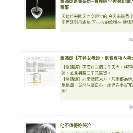
詹媽媽退費案例--會員陳○○昨繳訂金,
費事
因這位是昨天才交現金的,今天來退費,
用再延到月底嘛,若○○收的款還在,就請
編
詹媽媽【花蓮女老師‧退費真相內幕
【詹媽媽】不僅在三個工作天內，將現
師，並且另贈三千元車資。
【詹媽媽】向來慷慨大方，凡事都為他
騙集團，竟然昧著良心，編造與事實完
極!
編
他不值得妳哭泣