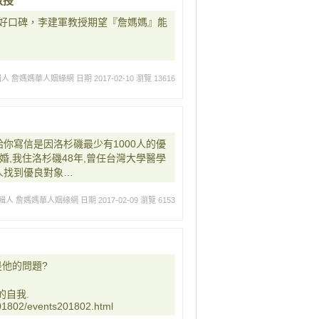
教授
好口碑，李建軍教授期望『詹媽媽』能
輯人 詹媽媽華人姻緣網
日期 2017-02-10
瀏覽 13616
給你寫信是因洛杉磯最少有1000人的優
婚,我住洛杉磯48年,曾任台灣大學醫學
人找到優良對象…
輯人 詹媽媽華人姻緣網
日期 2017-02-09
瀏覽 6153
是他的問題?
的自我.
01802/events201802.html