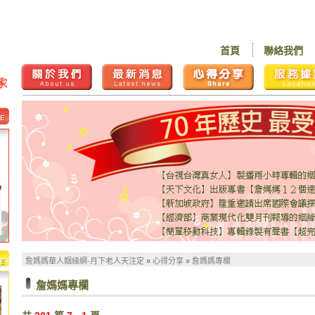
首頁
聯絡我們
詹媽媽華人姻緣網-月下老人天注定
»
心得分享
»
詹媽媽專欄
詹媽媽專欄