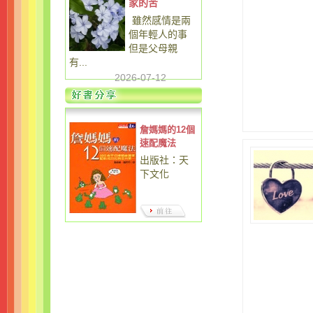
家的苦
雖然感情是兩
個年輕人的事
但是父母親
有...
2026-07-12
詹媽媽的12個
速配魔法
出版社：天
下文化