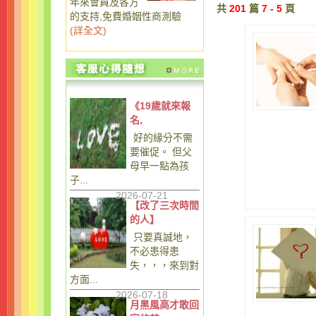
年來會員及各方
共
201
篇
7 - 5
頁
的支持,免費婚姻性商測驗
(
詳全文
)
《19歲就來報
名,
好的緣分不需
要催促。 但父
母早一點為孩
子...
2026-07-21
【改了三次時間
的人】
只要真誠地，
不必患得患
失，，，來到對
方面...
2026-07-18
月黑風高才敢回