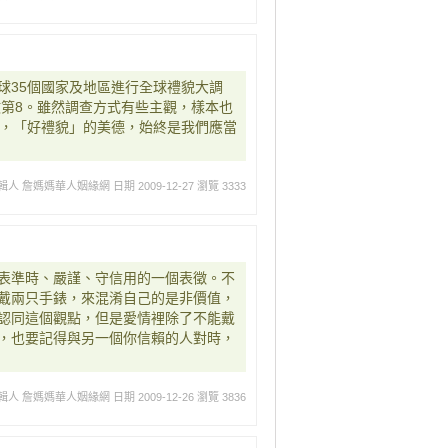
球35個國家及地區進行全球禮貌大調
數第8。雖然調查方式有些主觀，樣本也
何，「好禮貌」的美德，始終是我們應當
輯人 詹媽媽華人姻緣網
日期 2009-12-27
瀏覽 3333
表準時、嚴謹、守信用的一個表徵。不
戴兩只手錶，來混淆自己的是非價值，
認同這個觀點，但是愛情裡除了不能戴
，也要記得與另一個你信賴的人對時，
輯人 詹媽媽華人姻緣網
日期 2009-12-26
瀏覽 3836