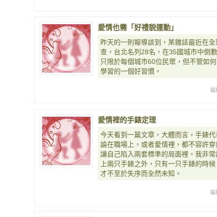
愛情也需「好禮貌運動」
昨天的一則報導談到，某雜誌最近在全
查，台北名列28名，在35國城市中倒
只限於每個城市60位民眾，但不管如
學習的一個好習慣。
編
愛情裡的手錶定理
今天看到一篇文章，大體而言，手錶代
論在職場上，或者愛情裡，都不容許穿
讓自己陷入兩套標準的局面裡。我非常
上兩只手錶之外，只有一只手錶的時候
才不至於失序而全然未知。
編