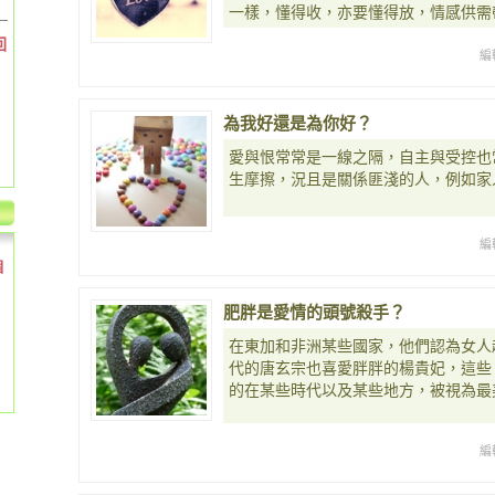
一樣，懂得收，亦要懂得放，情感供需
回
編
為我好還是為你好？
愛與恨常常是一線之隔，自主與受控也
生摩擦，況且是關係匪淺的人，例如家
編
個
肥胖是愛情的頭號殺手？
在東加和非洲某些國家，他們認為女人
代的唐玄宗也喜愛胖胖的楊貴妃，這些
的在某些時代以及某些地方，被視為最
編