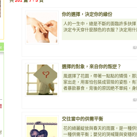
共
201
篇
7 - 5
頁
你的選擇，決定你的緣份
人的一生中，總是不斷的面臨許多抉擇
決定今天穿什麼顏色的衣服？決定用什
編
選擇的對象，來自你的叛逆？
風選擇了花園，帶著一點點的矯情，那
家出走，用害怕包裝成冒險的姿態，有
者暴飲暴食，背後的原因絶不單純，身
編
間
交往當中的供需平衡
花的綺麗綻放與春天的雨露，是一種供
對
一種供需平衡；嬰兒的哭喊聲與安穩的