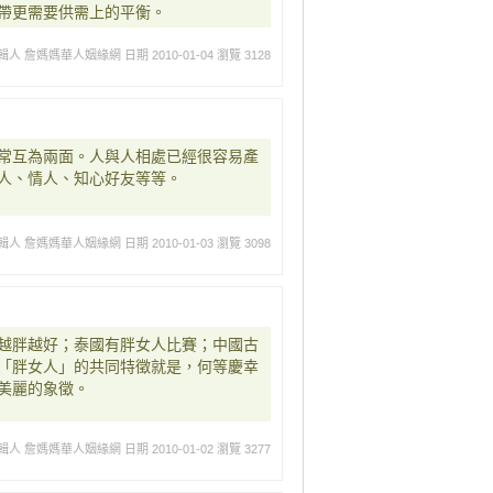
帶更需要供需上的平衡。
輯人 詹媽媽華人姻緣網
日期 2010-01-04
瀏覽 3128
常互為兩面。人與人相處已經很容易產
人、情人、知心好友等等。
輯人 詹媽媽華人姻緣網
日期 2010-01-03
瀏覽 3098
越胖越好；泰國有胖女人比賽；中國古
「胖女人」的共同特徵就是，何等慶幸
美麗的象徵。
輯人 詹媽媽華人姻緣網
日期 2010-01-02
瀏覽 3277