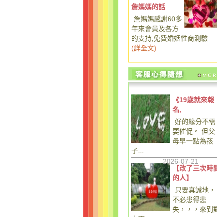
詹媽媽的話
詹媽媽感謝60多
年來會員及各方
的支持,免費婚姻性商測驗
(
詳全文
)
《19歲就來報
名,
好的緣分不需
要催促。 但父
母早一點為孩
子...
2026-07-21
【改了三次時
的人】
只要真誠地，
不必患得患
失，，，來到