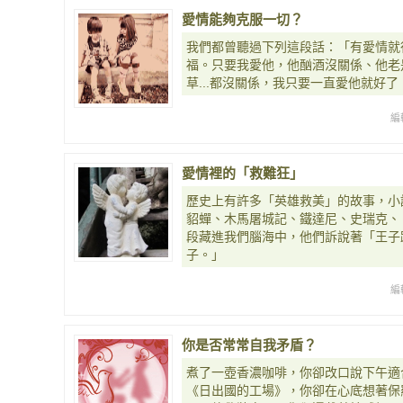
愛情能夠克服一切？
我們都曾聽過下列這段話：「有愛情就
福。只要我愛他，他酗酒沒關係、他老
草...都沒關係，我只要一直愛他就好
編
愛情裡的「救難狂」
歷史上有許多「英雄救美」的故事，小
貂蟬、木馬屠城記、鐵達尼、史瑞克、
段藏進我們腦海中，他們訴說著「王子
子。」
編
你是否常常自我矛盾？
煮了一壺香濃咖啡，你卻改口說下午適
《日出國的工場》，你卻在心底想著保