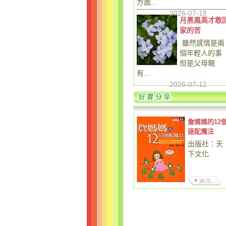
方面...
2026-07-18
月黑風高才敢
家的苦
雖然感情是兩
個年輕人的事
但是父母親
有...
2026-07-12
詹媽媽的12
速配魔法
出版社：天
下文化