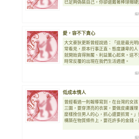
已足夠偽裝自己，你卻還戴著棒球帽硬
編
愛，容不下貪心
大文豪狄更斯曾經說過：「這是最光明
常看見，原本行事正直、態度謙卑的人
就開始貪得無饜、利益薰心起來。這不
時常反覆的出現在我們生活週遭。
編
低成本情人
曾經看過一則報導寫到，在台灣的女孩
三圍，要穿漂亮的衣裳，要做皮膚護理
麼樣拴住男人的心，抓心還要抓胃。」
構築在物質條件上，要花許多的金錢，
編