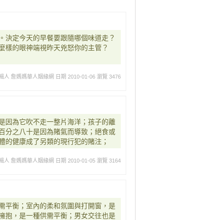
。決定今天的早餐要跟隨哪個味道走？
麼樣的眼神端視昨天兇怒你的主管？
輯人 詹媽媽華人姻緣網
日期 2010-01-06
瀏覽 3476
是因為它吹不走一整片海洋；孩子的離
百分之八十是因為賭氣而導致；絕食或
體的健康成了另類的現行犯的賭注；
輯人 詹媽媽華人姻緣網
日期 2010-01-05
瀏覽 3164
需平衡；室內的柔和氛圍與打開窗，是
擁抱，是一種供需平衡；男女交往也是