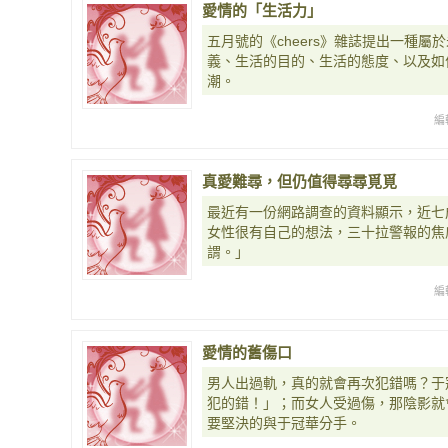
愛情的「生活力」
五月號的《cheers》雜誌提出一種
義、生活的目的、生活的態度、以及如
潮。
編
真愛難尋，但仍值得尋尋覓覓
最近有一份網路調查的資料顯示，近七
女性很有自己的想法，三十拉警報的焦
謂。」
編
愛情的舊傷口
男人出過軌，真的就會再次犯錯嗎？于
犯的錯！」；而女人受過傷，那陰影就
要堅決的與于冠華分手。