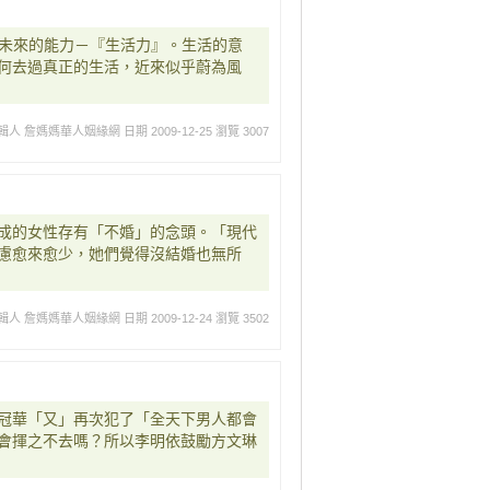
屬於未來的能力－『生活力』。生活的意
何去過真正的生活，近來似乎蔚為風
輯人 詹媽媽華人姻緣網
日期 2009-12-25
瀏覽 3007
成的女性存有「不婚」的念頭。「現代
慮愈來愈少，她們覺得沒結婚也無所
輯人 詹媽媽華人姻緣網
日期 2009-12-24
瀏覽 3502
冠華「又」再次犯了「全天下男人都會
會揮之不去嗎？所以李明依鼓勵方文琳