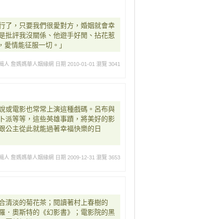
行了，只要我們很愛對方，婚姻就會幸
是批評我沒關係、他遊手好閒、拈花惹
了，愛情能征服一切。」
輯人 詹媽媽華人姻緣網
日期 2010-01-01
瀏覽 3041
說或電影也常常上演這種戲碼。呂布與
卜派等等，這些英雄事蹟，將美好的影
跟公主從此就能過著幸福快樂的日
輯人 詹媽媽華人姻緣網
日期 2009-12-31
瀏覽 3653
合清淡的菊花茶；閱讀著村上春樹的
羅．奧斯特的《幻影書》；電影院的黑