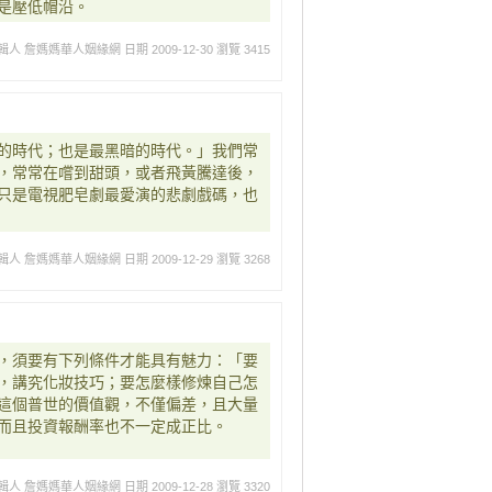
是壓低帽沿。
輯人 詹媽媽華人姻緣網
日期 2009-12-30
瀏覽 3415
的時代；也是最黑暗的時代。」我們常
，常常在嚐到甜頭，或者飛黃騰達後，
只是電視肥皂劇最愛演的悲劇戲碼，也
輯人 詹媽媽華人姻緣網
日期 2009-12-29
瀏覽 3268
，須要有下列條件才能具有魅力：「要
，講究化妝技巧；要怎麼樣修煉自己怎
這個普世的價值觀，不僅偏差，且大量
而且投資報酬率也不一定成正比。
輯人 詹媽媽華人姻緣網
日期 2009-12-28
瀏覽 3320