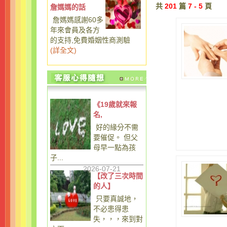
共
201
篇
7 - 5
頁
詹媽媽的話
詹媽媽感謝60多
年來會員及各方
的支持,免費婚姻性商測驗
(
詳全文
)
《19歲就來報
名,
好的緣分不需
要催促。 但父
母早一點為孩
子...
2026-07-21
【改了三次時間
的人】
只要真誠地，
不必患得患
失，，，來到對