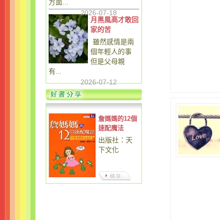
方面...
2026-07-18
月黑風高才敢回
家的苦
雖然感情是兩
個年輕人的事
但是父母親
有...
2026-07-12
詹媽媽的12個
速配魔法
出版社：天
下文化