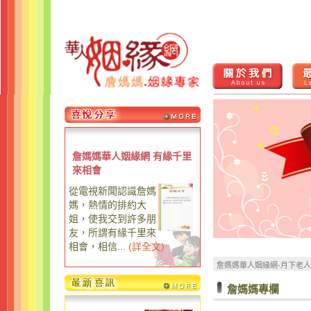
詹媽媽華人姻緣網 有緣千里
來相會
從電視新聞認識詹媽
媽，熱情的排約大
姐，使我交到許多朋
友，所謂有緣千里來
相會，相信...
(
詳全文
)
詹媽媽華人姻緣網-月下老
詹媽媽專欄