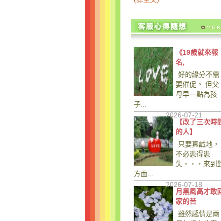
《19歲就來報
名,
好的緣分不需
要催促。 但父
母早一點為孩
子...
2026-07-21
【改了三次時
的人】
只要真誠地，
不必患得患
失，，，來到
方面...
2026-07-18
月黑風高才敢
家的苦
雖然感情是兩