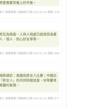
帶更需要供需上的平衡。
輯人 詹媽媽華人姻緣網
日期 2010-01-04
瀏覽 3128
常互為兩面。人與人相處已經很容易產
人、情人、知心好友等等。
輯人 詹媽媽華人姻緣網
日期 2010-01-03
瀏覽 3098
越胖越好；泰國有胖女人比賽；中國古
「胖女人」的共同特徵就是，何等慶幸
美麗的象徵。
輯人 詹媽媽華人姻緣網
日期 2010-01-02
瀏覽 3277