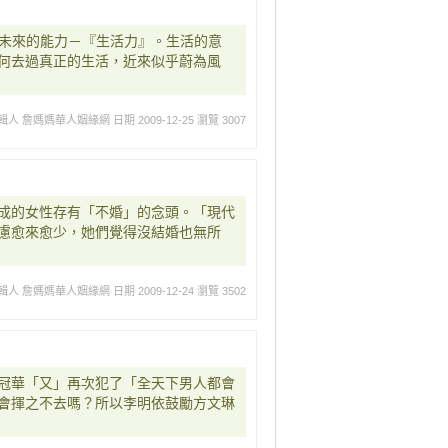
屬於未來的能力－『生活力』。生活的意
何去過真正的生活，近來似乎蔚為風
輯人 詹媽媽華人姻緣網
日期 2009-12-25
瀏覽 3007
成的女性存有「不婚」的念頭。「現代
慮愈來愈少，她們覺得沒結婚也無所
輯人 詹媽媽華人姻緣網
日期 2009-12-24
瀏覽 3502
冠華「又」再次犯了「全天下男人都會
會揮之不去嗎？所以李明依鼓勵方文琳