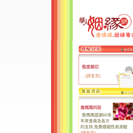
態度親切
...
(
詳全文
)
詹媽媽的話
詹媽媽感謝60多
年來會員及各方
的支持,免費婚姻性商測驗
(
詳全文
)