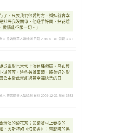
行了，只要我們很愛對方，婚姻就會幸
是批評我沒關係、他遊手好閒、拈花惹
了，愛情能征服一切。」
輯人 詹媽媽華人姻緣網
日期 2010-01-01
瀏覽 3041
說或電影也常常上演這種戲碼。呂布與
卜派等等，這些英雄事蹟，將美好的影
跟公主從此就能過著幸福快樂的日
輯人 詹媽媽華人姻緣網
日期 2009-12-31
瀏覽 3653
合清淡的菊花茶；閱讀著村上春樹的
羅．奧斯特的《幻影書》；電影院的黑