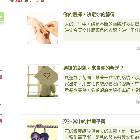
共
201
篇
7 - 5
頁
你的選擇，決定你的緣份
人的一生中，總是不斷的面臨許多抉擇
決定今天穿什麼顏色的衣服？決定用什
編
選擇的對象，來自你的叛逆？
間
風選擇了花園，帶著一點點的矯情，那
家出走，用害怕包裝成冒險的姿態，有
者暴飲暴食，背後的原因絶不單純，身
編
對
回
交往當中的供需平衡
花的綺麗綻放與春天的雨露，是一種供
一種供需平衡；嬰兒的哭喊聲與安穩的