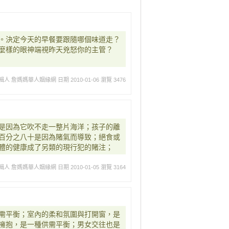
。決定今天的早餐要跟隨哪個味道走？
麼樣的眼神端視昨天兇怒你的主管？
輯人 詹媽媽華人姻緣網
日期 2010-01-06
瀏覽 3476
是因為它吹不走一整片海洋；孩子的離
百分之八十是因為賭氣而導致；絕食或
體的健康成了另類的現行犯的賭注；
輯人 詹媽媽華人姻緣網
日期 2010-01-05
瀏覽 3164
需平衡；室內的柔和氛圍與打開窗，是
擁抱，是一種供需平衡；男女交往也是