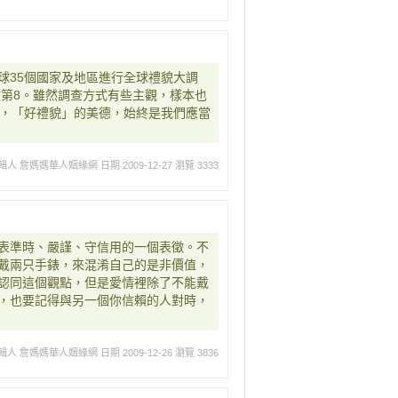
球35個國家及地區進行全球禮貌大調
數第8。雖然調查方式有些主觀，樣本也
何，「好禮貌」的美德，始終是我們應當
輯人 詹媽媽華人姻緣網
日期 2009-12-27
瀏覽 3333
表準時、嚴謹、守信用的一個表徵。不
戴兩只手錶，來混淆自己的是非價值，
認同這個觀點，但是愛情裡除了不能戴
，也要記得與另一個你信賴的人對時，
輯人 詹媽媽華人姻緣網
日期 2009-12-26
瀏覽 3836