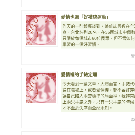
愛情也需「好禮貌運動」
昨天的一則報導談到，某雜誌最近在全
查，台北名列28名，在35國城市中倒
只限於每個城市60位民眾，但不管如
學習的一個好習慣。
編
愛情裡的手錶定理
今天看到一篇文章，大體而言，手錶代
論在職場上，或者愛情裡，都不容許穿
讓自己陷入兩套標準的局面裡。我非常
上兩只手錶之外，只有一只手錶的時候
才不至於失序而全然未知。
編