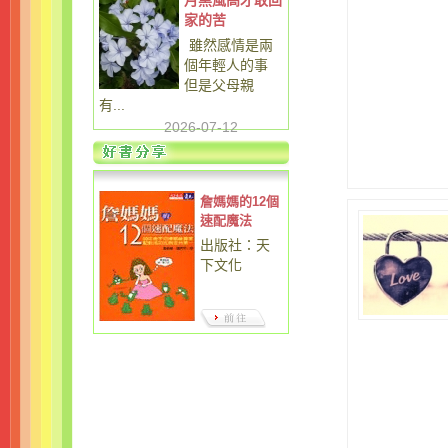
月黑風高才敢回
家的苦
雖然感情是兩
個年輕人的事
但是父母親
有...
2026-07-12
詹媽媽的12個
速配魔法
出版社：天
下文化