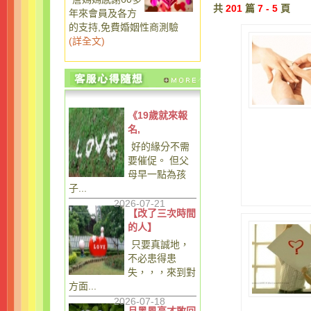
共
201
篇
7 - 5
頁
年來會員及各方
的支持,免費婚姻性商測驗
(
詳全文
)
《19歲就來報
名,
好的緣分不需
要催促。 但父
母早一點為孩
子...
2026-07-21
【改了三次時間
的人】
只要真誠地，
不必患得患
失，，，來到對
方面...
2026-07-18