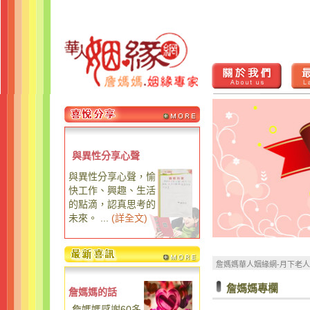
與異性分享心聲
與異性分享心聲，愉
快工作、興趣、生活
的點滴，認真思考的
未來。 ...
(
詳全文
)
詹媽媽華人姻緣網-月下老
詹媽媽專欄
詹媽媽的話
詹媽媽感謝60多