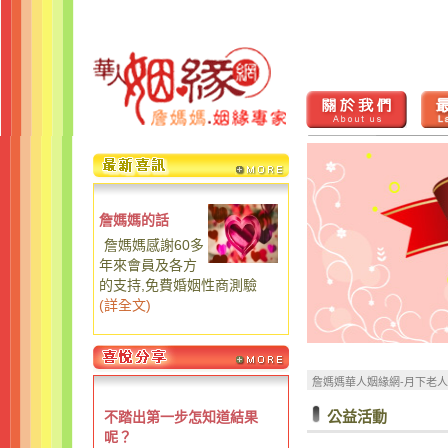
詹媽媽的話
詹媽媽感謝60多
年來會員及各方
的支持,免費婚姻性商測驗
(
詳全文
)
詹媽媽華人姻緣網-月下老
公益活動
不踏出第一步怎知道結果
呢？