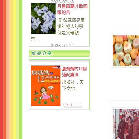
2026-07-18
月黑風高才敢回
家的苦
雖然感情是兩
個年輕人的事
但是父母親
有...
2026-07-12
詹媽媽的12個
速配魔法
出版社：天
下文化