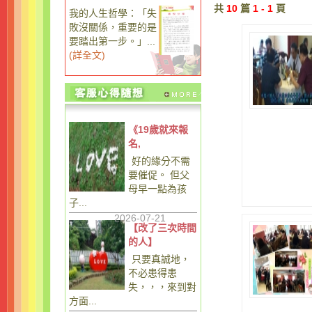
共
10
篇
1 - 1
頁
我的人生哲學：「失
敗沒關係，重要的是
要踏出第一步。」...
(
詳全文
)
《19歲就來報
名,
好的緣分不需
要催促。 但父
母早一點為孩
子...
2026-07-21
【改了三次時間
的人】
只要真誠地，
不必患得患
失，，，來到對
方面...