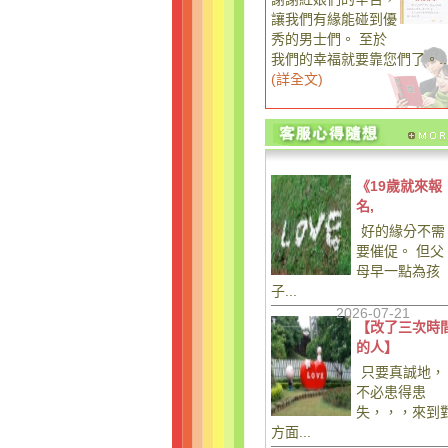
讓我們有緣能碰到優
秀的男士們。 至於
我們的幸福就要靠您們了。..
(
詳全文
)
《19歲就來報
名,
好的緣分不需
要催促。 但父
母早一點為孩
子...
2026-07-21
【改了三次時
的人】
只要真誠地，
不必患得患
失，，，來到
方面...