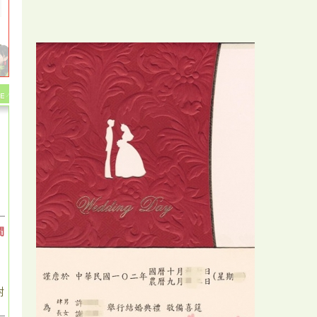
.
間
對