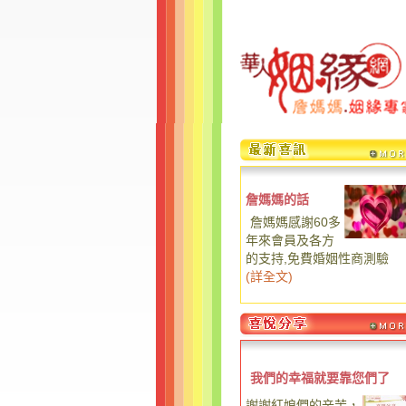
詹媽媽的話
詹媽媽感謝60多
年來會員及各方
的支持,免費婚姻性商測驗
(
詳全文
)
我們的幸福就要靠您們了
謝謝紅娘們的辛苦，