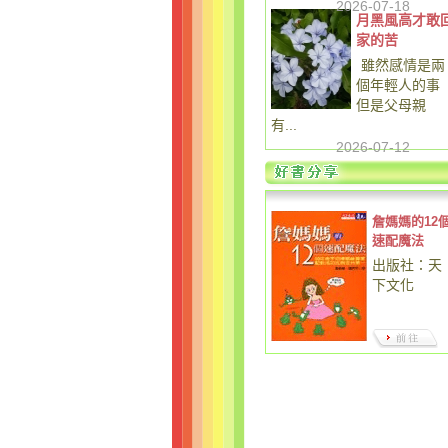
2026-07-18
月黑風高才敢
家的苦
雖然感情是兩
個年輕人的事
但是父母親
有...
2026-07-12
詹媽媽的12
速配魔法
出版社：天
下文化