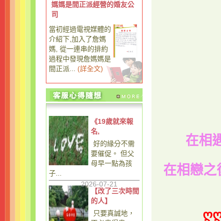
媽媽是間正派經營的婚友公
司
當初經過電視媒體的
介紹下,加入了詹媽
媽, 從一連串的排約
過程中發現詹媽媽是
間正派...
(
詳全文
)
《19歲就來報
名,
在相
好的緣分不需
要催促。 但父
母早一點為孩
在相戀之
子...
2026-07-21
【改了三次時間
的人】
ღ
只要真誠地，