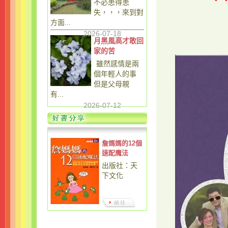
不必患得患
失，，，來到對
方面...
2026-07-18
月黑風高才敢回
家的苦
雖然感情是兩
個年輕人的事
但是父母親
有...
2026-07-12
詹媽媽的12個
速配魔法
出版社：天
下文化