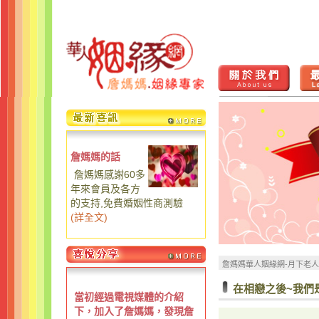
詹媽媽的話
詹媽媽感謝60多
年來會員及各方
的支持,免費婚姻性商測驗
(
詳全文
)
詹媽媽華人姻緣網-月下老
在相戀之後~我們
當初經過電視媒體的介紹
下，加入了詹媽媽，發現詹