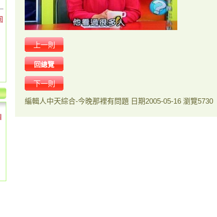
回
上一則
回總覽
下一則
編輯人
中天綜合-今晚那裡有問題
日期
2005-05-16
瀏覽
5730
個