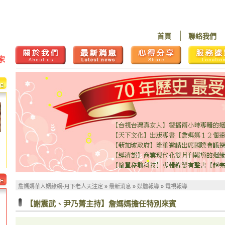
首頁
聯絡我們
詹媽媽華人姻緣網-月下老人天注定
»
最新消息
»
媒體報導
»
電視報導
【謝震武、尹乃菁主持】詹媽媽擔任特別來賓