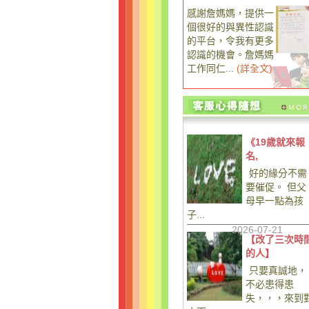
感謝詹媽媽，提供一
個很好的與異性認識
的平台，令我有更多
認識的機會。詹媽媽
工作同仁...
(
詳全文
)
《19歲就來報
名,
好的緣分不需
要催促。 但父
母早一點為孩
子...
2026-07-21
【改了三次時
的人】
只要真誠地，
不必患得患
失，，，來到