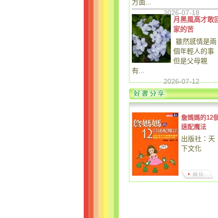
方面...
2026-07-18
月黑風高才敢
家的苦
雖然感情是兩
個年輕人的事
但是父母親
有...
2026-07-12
詹媽媽的12
速配魔法
出版社：天
下文化