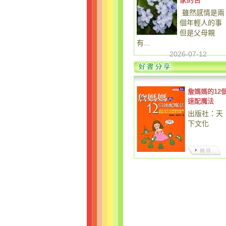
家的苦
雖然感情是兩
個年輕人的事
但是父母親
有...
2026-07-12
詹媽媽的12
速配魔法
出版社：天
下文化