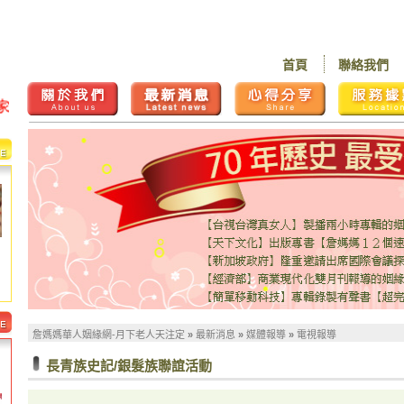
首頁
聯絡我們
詹媽媽華人姻緣網-月下老人天注定
»
最新消息
»
媒體報導
»
電視報導
長青族史記/銀髮族聯誼活動