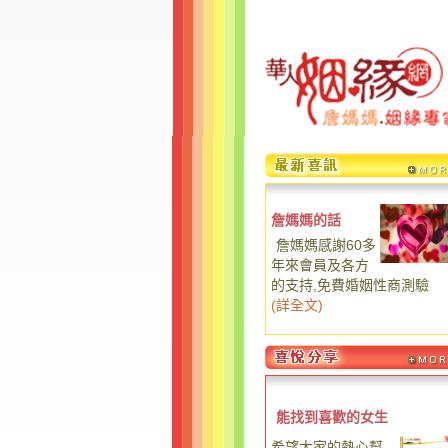
詹媽媽的話
詹媽媽感謝60多
年來會員及各方
的支持,免費婚姻性商測驗
(
詳全文
)
能找到喜歡的女生
希望大家的熱心幫