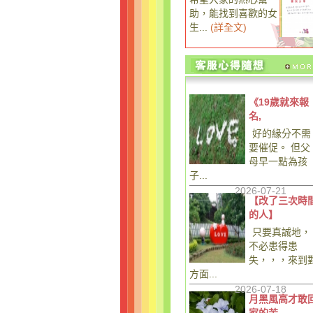
助，能找到喜歡的女
生...
(
詳全文
)
《19歲就來報
名,
好的緣分不需
要催促。 但父
母早一點為孩
子...
2026-07-21
【改了三次時
的人】
只要真誠地，
不必患得患
失，，，來到
方面...
2026-07-18
月黑風高才敢