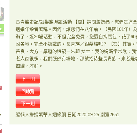
長青族史記/銀髮族聯誼活動 【問】請問詹媽媽，您們是這
適婚年齢者著稱。因何，讓您們在八年前，（民國101年）
辦了，近20場活動，不但完全免費，您還自掏腰包，花了6
國各地，完全不認識的，長青族／銀髮族呢？ 【答】其實
善良、大方、厚道的娘親－朱趙 女士。我的媽媽常常說：
老人家很多，我們既然有場地，那就招待些長青族。來者是
如歸，才好。
上一則
間
回總覽
下一則
對
編輯人
詹媽媽華人姻緣網
日期
2020-09-25
瀏覽
2651
回