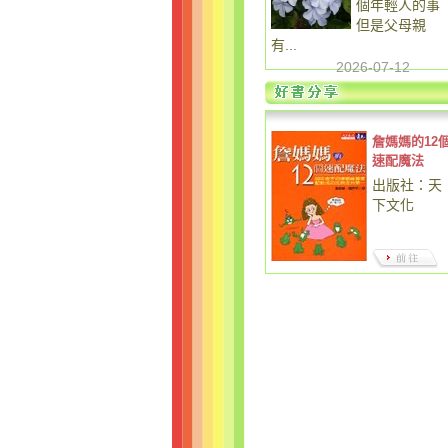
個年輕人的事
但是父母親
有...
2026-07-12
詹媽媽的12
速配魔法
出版社：天
下文化