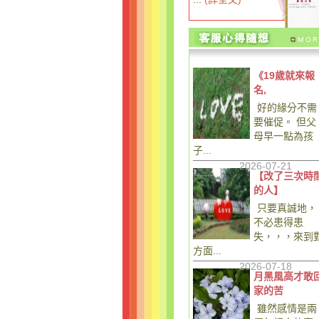
《19歲就來報
名,
好的緣分不需
要催促。 但父
母早一點為孩
子...
2026-07-21
【改了三次時
的人】
只要真誠地，
不必患得患
失，，，來到
方面...
2026-07-18
月黑風高才敢
家的苦
雖然感情是兩