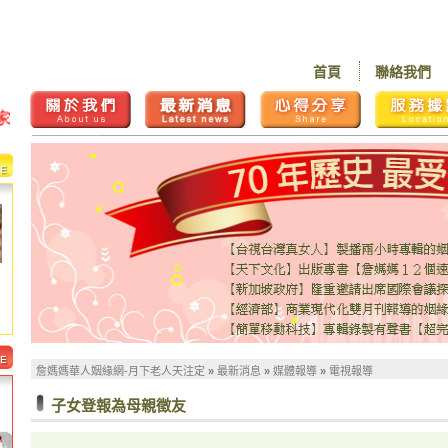
首頁
聯絡我們
詹媽媽華人姻緣網-月下老人天注定
»
最新消息
»
媒體報導
»
電視報導
子女登報為母親徵友