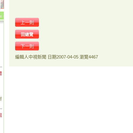
上一則
回總覽
下一則
編輯人
中視新聞
日期
2007-04-05
瀏覽
4467
間
對
回