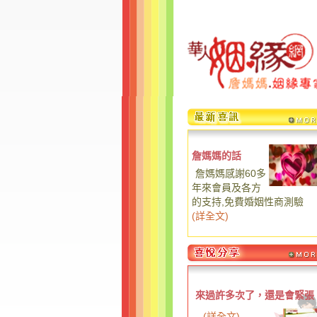
詹媽媽的話
詹媽媽感謝60多
年來會員及各方
的支持,免費婚姻性商測驗
(
詳全文
)
來過許多次了，還是會緊張
...
(
詳全文
)