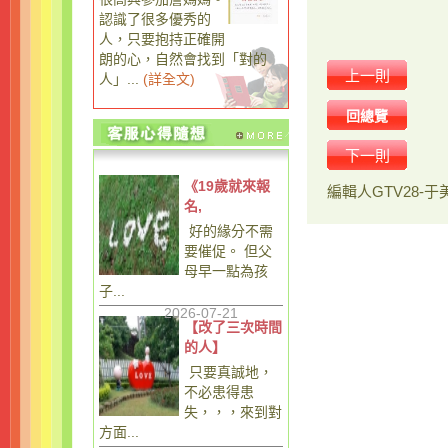
認識了很多優秀的
人，只要抱持正確開
朗的心，自然會找到「對的
上一則
人」...
(
詳全文
)
回總覽
下一則
《19歲就來報
編輯人
GTV28-于
名,
好的緣分不需
要催促。 但父
母早一點為孩
子...
2026-07-21
【改了三次時間
的人】
只要真誠地，
不必患得患
失，，，來到對
方面...