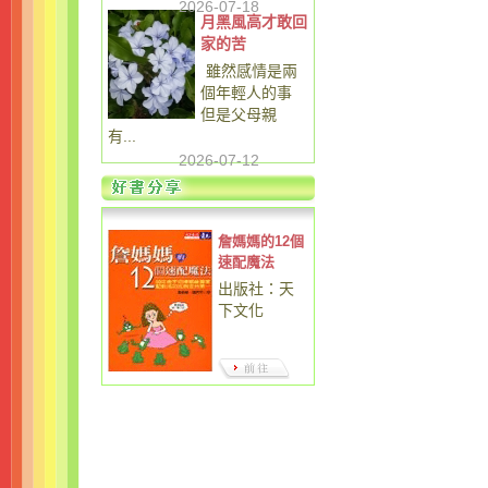
2026-07-18
月黑風高才敢回
家的苦
雖然感情是兩
個年輕人的事
但是父母親
有...
2026-07-12
詹媽媽的12個
速配魔法
出版社：天
下文化