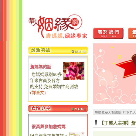
詹媽媽的話
詹媽媽感謝60多
年來會員及各方
的支持,免費婚姻性商測驗
(
詳全文
)
詹媽媽華人姻緣網-月下老
【于美人主持】詹
很高興參加詹媽媽
很高興參加詹媽媽。