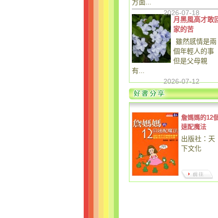
方面...
2026-07-18
月黑風高才敢
家的苦
雖然感情是兩
個年輕人的事
但是父母親
有...
2026-07-12
詹媽媽的12
速配魔法
出版社：天
下文化