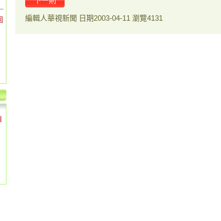
下一則
編輯人
華視新聞
日期
2003-04-11
瀏覽
4131
回
個