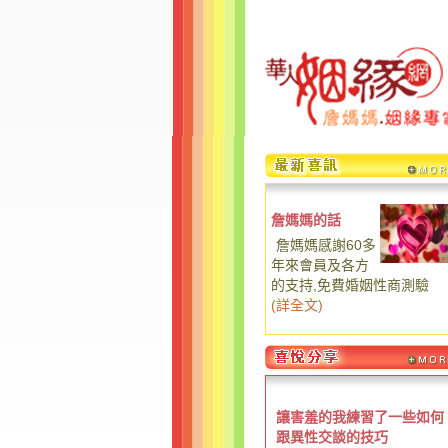
詹媽媽的話
詹媽媽感謝60多
年來會員及各方
的支持,免費婚姻性商測驗
(
詳全文
)
讓害羞的我練習了一些如何
跟異性交談的技巧