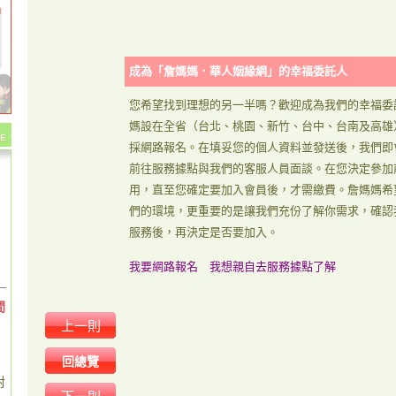
成為「詹媽媽．華人姻緣網」的幸福委託人
您希望找到理想的另一半嗎？歡迎成為我們的幸福委
媽設在全省（台北、桃園、新竹、台中、台南及高雄
採網路報名。在填妥您的個人資料並發送後，我們即
前往服務據點與我們的客服人員面談。在您決定參加
用，直至您確定要加入會員後，才需繳費。詹媽媽希
們的環境，更重要的是讓我們充份了解你需求，確認
服務後，再決定是否要加入。
我要網路報名
我想親自去服務據點了解
間
上一則
回總覽
對