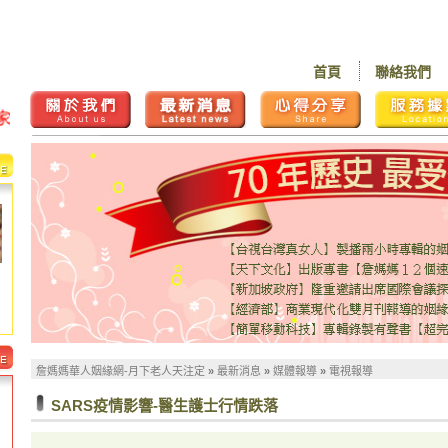
首頁
聯絡我們
詹媽媽華人姻緣網-月下老人天注定
»
最新消息
»
媒體報導
»
電視報導
SARS疫情影響-醫生護士行情跌落