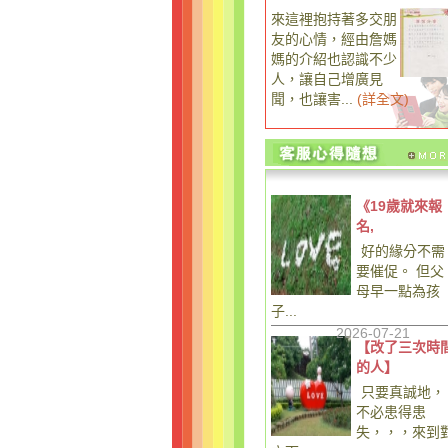
來這裡抱持著多交朋
友的心情，經由詹媽
媽的介紹也認識不少
人，讓自己增廣見
聞，也讓害...
(
詳全文
)
《19歲就來報
名,
好的緣分不需
要催促。 但父
母早一點為孩
子...
2026-07-21
【改了三次時
的人】
只要真誠地，
不必患得患
失，，，來到