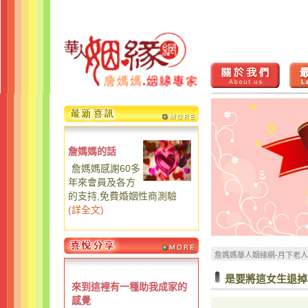
詹媽媽的話
詹媽媽感謝60多
年來會員及各方
的支持,免費婚姻性商測驗
(
詳全文
)
詹媽媽華人姻緣網-月下老
是要將這女生退掉
來到這裡有一種助我成家的
感覺