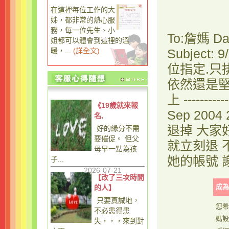
在這裡每位工作的大
姊，都非常的熱心服
務，每一位先生、小
To:詹媽 Dat
姐都可以體會到這裡的溫
暖，...
(
詳全文
)
Subjec
位指定.只
依然還是堅持
上 --------
《19歲就來報
Sep 2004
名,
退掉 大家
好的緣分不需
要催促。 但父
就立刻退 
母早一點為孩
她的帳號 
子...
2026-07-21
【改了三次時間
成為
的人】
只要真誠地，
您希
不必患得患
媽設
失，，，來到對