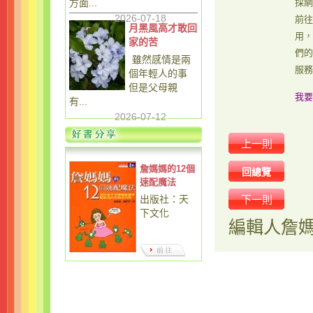
方面...
採網
2026-07-18
前往
月黑風高才敢回
用，
家的苦
們的
雖然感情是兩
服務
個年輕人的事
但是父母親
我要
有...
2026-07-12
上一則
詹媽媽的12個
回總覽
速配魔法
出版社：天
下一則
下文化
編輯人
詹