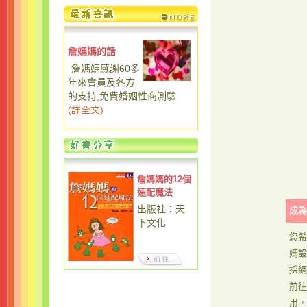
詹媽媽的話
詹媽媽感謝60多
年來會員及各方
的支持,免費婚姻性商測驗
(
詳全文
)
詹媽媽的12個
速配魔法
出版社：天
成為
下文化
您希
媽設
採網
前往
用，