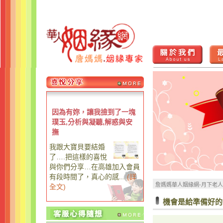
因為有妳，讓我撿到了一塊
璞玉,分析與凝聽,解惑與安
撫
我跟大寶貝要結婚
了….把這樣的喜悅
與你們分享…在高雄加入會員
有段時間了，真心的感...
(
詳
詹媽媽華人姻緣網-月下老
全文
)
機會是給準備好的