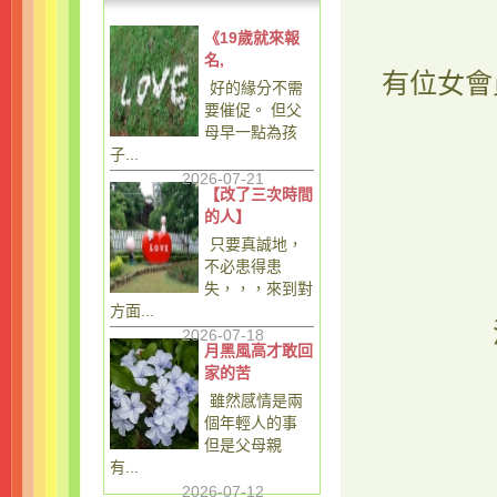
《19歲就來報
名,
有位女會
好的緣分不需
要催促。 但父
母早一點為孩
子...
2026-07-21
【改了三次時間
的人】
只要真誠地，
不必患得患
失，，，來到對
方面...
2026-07-18
月黑風高才敢回
家的苦
雖然感情是兩
個年輕人的事
但是父母親
有...
2026-07-12