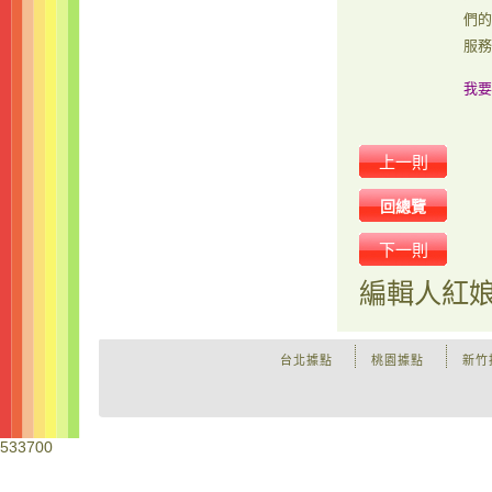
們的
服務
我要
上一則
回總覽
下一則
編輯人
紅
台北據點
桃園據點
新竹
533700