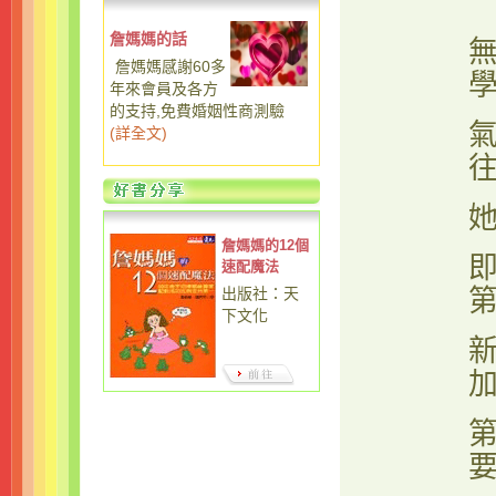
詹媽媽的話
詹媽媽感謝60多
年來會員及各方
的支持,免費婚姻性商測驗
(
詳全文
)
詹媽媽的12個
速配魔法
出版社：天
下文化