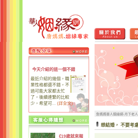
今天介紹的這一個不錯
最近介紹的幾個，職
業性格都還不錯，不
過可能大家都太忙
了，後續連繫的比較
少，希望可...
(
詳全文
)
詹媽媽華人姻緣網-月下老
想結婚， 不要考
《19歲就來報