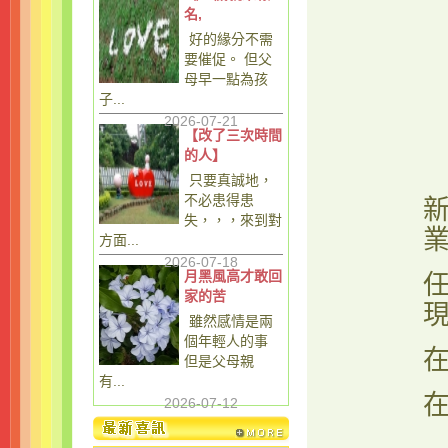
名,
好的緣分不需
要催促。 但父
母早一點為孩
子...
2026-07-21
【改了三次時間
的人】
只要真誠地，
不必患得患
新
失，，，來到對
方面...
2026-07-18
月黑風高才敢回
家的苦
雖然感情是兩
個年輕人的事
但是父母親
有...
2026-07-12