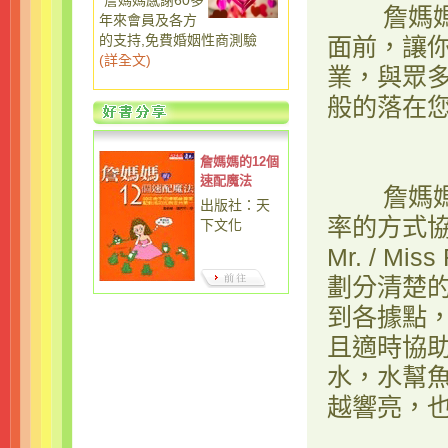
詹媽媽感謝60多
詹媽媽姻
年來會員及各方
的支持,免費婚姻性商測驗
面前，讓
(
詳全文
)
業，與眾
般的落在
詹媽媽的12個
速配魔法
詹媽媽姻
出版社：天
率的方式
下文化
Mr. / 
劃分清楚
到各據點
且適時協
水，水幫
越響亮，