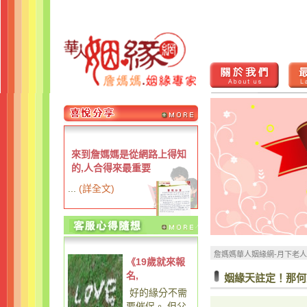
來到詹媽媽是從網路上得知
的,人合得來最重要
...
(
詳全文
)
詹媽媽華人姻緣網-月下老
《19歲就來報
名,
姻緣天註定！那何
好的緣分不需
要催促。 但父