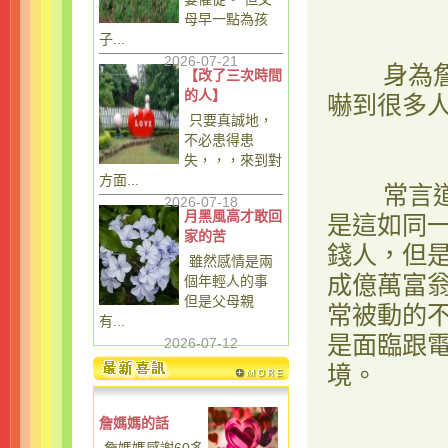
母早一點為孩
子...
2026-07-21
身為詹媽
【改了三次時間
的人】
嚇到很多
只要真誠地，
不必患得患
失，，，來到對
方面...
常言道，
2026-07-18
月黑風高才敢回
是這如同
家的苦
錢人，但
雖然感情是兩
成億萬富
個年輕人的事
但是父母親
常被動的
有...
是面臨跟
2026-07-12
境。
詹媽媽的話