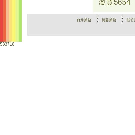
瀏覽
5654
台北據點
桃園據點
新竹
533718