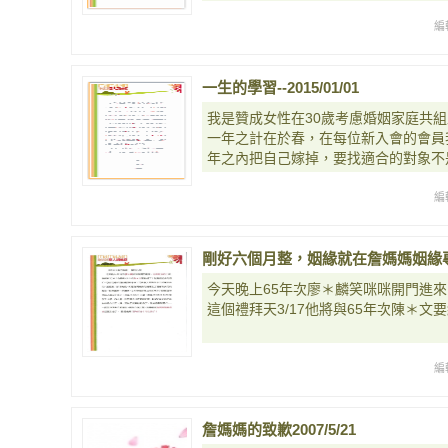
編
一生的學習--2015/01/01
我是贊成女性在30歲考慮婚姻家庭共
一年之計在於春，在每位新入會的會員
年之內把自己嫁掉，要找適合的對象不
編
剛好六個月整，姻緣就在詹媽媽姻緣專家這
今天晚上65年次廖＊麟笑咪咪開門進
這個禮拜天3/17他將與65年次陳＊文
編
詹媽媽的致歉2007/5/21