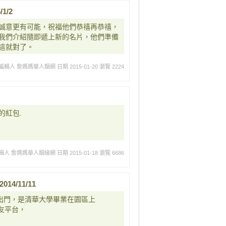
1/2
誠意更有可能，祝福他們恭禧再恭禧，
我們介紹隨即遞上新的名片，他們準備
這就對了。
編輯人 詹媽媽華人姻網
日期 2015-01-20
瀏覽 2224
的紅包.
輯人 詹媽媽華人姻緣網
日期 2015-01-18
瀏覽 6686
4/11/11
不出門，是清華大學畢業在園區上
交友平台，