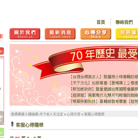
首頁
聯絡我們
詹媽媽華人姻緣網-月下老人天注定
»
心得分享
»
客服心得隨想
客服心得隨想