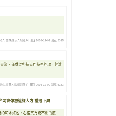
輯人 詹媽媽華人姻緣網
日期 2016-12-02
瀏覽 3395
碩士畢業，任職於科技公司技術經理，經濟
 詹媽媽華人姻緣網新竹
日期 2016-12-02
瀏覽 5163
老闆會像您這樣大方,禮遇下屬
給我的薪水紅包。心裡真有說不出的感