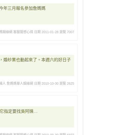
今年三月報名參加詹媽媽
媽姻緣網 客服隨想心得
日期 2011-01-28
瀏覽 7007
，婚紗業也動起來了。本週六的好日子
輯人 詹媽媽華人姻緣網
日期 2010-10-30
瀏覽 2625
到.它指定要找吳阿姨…