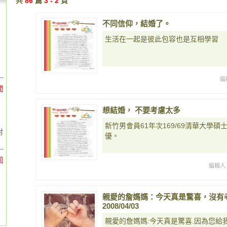
共
86
篇
3 - 2
頁
不同信仰，結婚了。
生活在一起是彼此包容也是互相學習
編
間
想結婚， 不要考慮太多
新竹男會員61年次169/69清華大學
對
優。
回
編輯人
親愛的詹媽媽：今天真是驚喜，沒有
2008/04/03
親愛的詹媽媽:今天真是驚喜.因為您