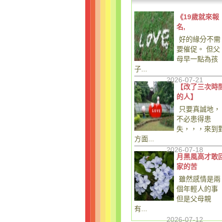
《19歲就來報
名,
好的緣分不需
要催促。 但父
母早一點為孩
子...
2026-07-21
【改了三次時
的人】
只要真誠地，
不必患得患
失，，，來到
方面...
2026-07-18
月黑風高才敢
家的苦
雖然感情是兩
個年輕人的事
但是父母親
有...
2026-07-12