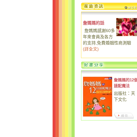
詹媽媽的話
詹媽媽感謝60多
年來會員及各方
的支持,免費婚姻性商測驗
(
詳全文
)
詹媽媽的12
速配魔法
出版社：天
下文化