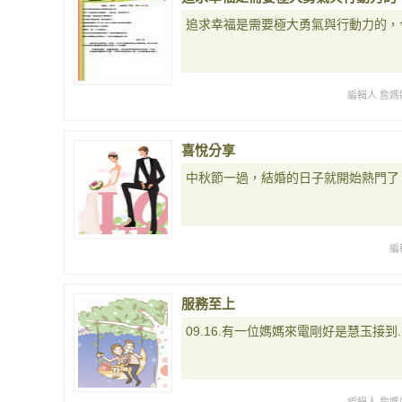
追求幸福是需要極大勇氣與行動力的，
編輯人 詹媽
喜悅分享
中秋節一過，結婚的日子就開始熱門了
編
服務至上
09.16.有一位媽媽來電剛好是慧玉接