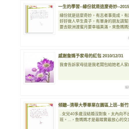
一生的學習--緣份就是這麼奇妙--2015/
緣份就是這麼奇妙，有志者事竟成，有
好好做人早生貴子，有單身的朋友請幫
要去歐洲渡蜜月要幸福美滿，來詹媽媽
感謝詹媽予家母的紅包 2010/12/31
我會告訴家母這是我老闆包給她老人家
編
傾聽--清華大學畢業在園區上班--新竹201
..女兒40多歲沒結婚沒對象，太內向
班。...，詹媽媽才是最踏實最放心的