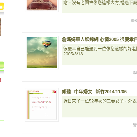
謝。沒有老闆會像您這樣大方,禮遇下
編
詹媽媽華人姻緣網 心情2005 很慶
很慶幸自己能遇到一位像您這樣的好老
2005/3/18
編
個
傾聽--中年婦女--新竹2014/11/06
近日來了一位52年次的二春女子，外表
編